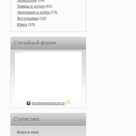
Технология
(14)
Товары и услуги
(41)
Увлечения и хобби
(73)
Фотографии
(10)
Юмор
(10)
Случайный форум
proshowproducer.ru
Статистика
Всего в топе: