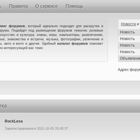
ь
Правила
О сервисе
Помощь
Новости
и
тинг форумов
, который идеально подходит для раскрутки и
орума. Подойдет под размещение форумов тематик: ролевые
Новость
искусство и культура, кланы, игры, компьютеры, развлечения,
Новость
ые, знакомства и встречи, музыка, фотографии, увлечение и
ны, авто и мото и другие. Удобный
каталог форумов
поможет
Новость
по интересующей вас теме.
Новость
Объявлен
Адрес фору
exa
RockLexa
Зарегистрировался 2011-10-05 20:40:37