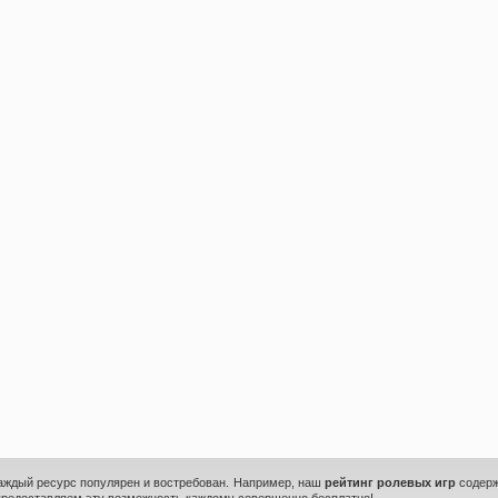
каждый ресурс популярен и востребован. Например, наш
рейтинг ролевых игр
содерж
предоставляем эту возможность каждому совершенно бесплатно!