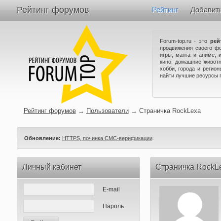
Рейтинг форумов
Рейтинг
Добавит
Forum-top.ru - это
рей
продвижения своего ф
игры, манга и аниме, 
кино, домашние животн
хобби, города и регио
найти лучшие ресурсы 
Рейтинг форумов
→
Пользователи
→
Страничка RockLexa
Обновление:
HTTPS, починка СМС-верификации
.
Личный кабинет
Страничка RockL
E-mail
Пароль