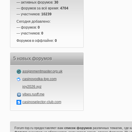
— активных форумов:
30
— форумов за всё время:
4704
— участников:
10239
Сегодня добавлено:
— форумов:
0
— участников:
0
Форумов в оффлайне:
0
5 новых форумов
assignmentmaster.org.uk
casinovodka-top.com
joy2026.xyz
vibes.rusff.me
casinoselector-club.com
Forum-top.ru предоставляет вам
список форумов
различных тематик, где 
форума
значительно облегчается, если использовать список форумов. Мы 