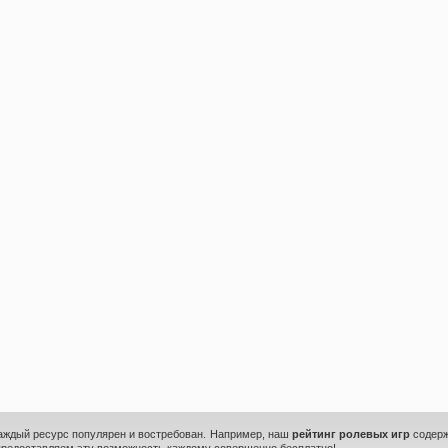
каждый ресурс популярен и востребован. Например, наш
рейтинг ролевых игр
содерж
предоставляем эту возможность каждому совершенно бесплатно!