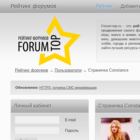
Рейтинг форумов
Рейтинг
Добавит
Forum-top.ru - это
рей
продвижения своего ф
игры, манга и аниме, 
кино, домашние животн
хобби, города и регио
найти лучшие ресурсы 
Рейтинг форумов
→
Пользователи
→
Страничка Constance
Обновление:
HTTPS, починка СМС-верификации
.
Личный кабинет
Страничка Const
E-mail
Пароль