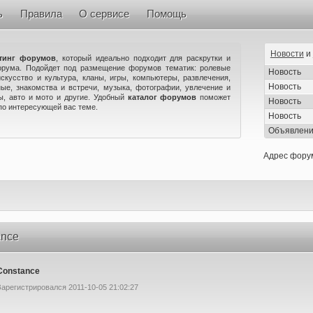
ь
Правила
О сервисе
Помощь
Новости
и
тинг форумов
, который идеально подходит для раскрутки и
орума. Подойдет под размещение форумов тематик: ролевые
Новость
искусство и культура, кланы, игры, компьютеры, развлечения,
Новость
ые, знакомства и встречи, музыка, фотографии, увлечение и
ны, авто и мото и другие. Удобный
каталог форумов
поможет
Новость
по интересующей вас теме.
Новость
Объявлен
Адрес фору
ance
Constance
Зарегистрировался 2011-10-05 21:02:27