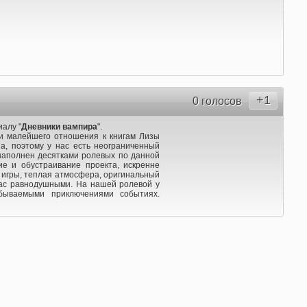
+1
0 голосов
алу "
Дневники вампира
".
и малейшего отношения к книгам Лизы
а, поэтому у нас есть неограниченный
наполнен десятками ролевых по данной
ие и обустраивание проекта, искренне
ь игры, теплая атмосфера, оригинальный
вас равнодушными. На нашей ролевой у
бываемыми приключениями событиях.