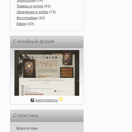
Технология
(14)
Товары и услуги
(41)
Увлечения и хобби
(73)
Фотографии
(10)
Юмор
(10)
Случайный форум
sunnycross.ru
Статистика
Всего в топе: