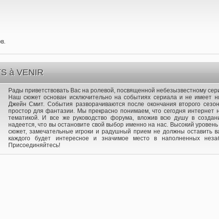
в.
 à VENIR
Рады приветствовать Вас на ролевой, посвященной небезызвестному сери
Наш сюжет основан исключительно на событиях сериала и не имеет н
Джейн Смит. События разворачиваются после окончания второго сезон
простор для фантазии. Мы прекрасно понимаем, что сегодня интернет 
тематикой. И все же руководство форума, вложив всю душу в создан
надеется, что вы остановите свой выбор именно на нас. Высокий уровен
сюжет, замечательные игроки и радушный прием не должны оставить 
каждого будет интересное и значимое место в наполненных неза
Присоединяйтесь!