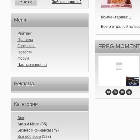
Войти
Забыли пароль?
Комментариев: 1
Меню
Всего отдал 69 голосо
Рейтинг
Правила
FRPG MOMENTS
О сервисе
Новости
Форум
Частые вопросы
Реклама
Категории
Все
Авто и Мото
(85)
Бизнес и финансы
(79)
Все обо всем
(198)