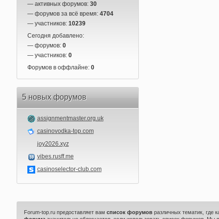
— активных форумов:
30
— форумов за всё время:
4704
— участников:
10239
Сегодня добавлено:
— форумов:
0
— участников:
0
Форумов в оффлайне:
0
5 новых форумов
assignmentmaster.org.uk
casinovodka-top.com
joy2026.xyz
vibes.rusff.me
casinoselector-club.com
Forum-top.ru предоставляет вам
список форумов
различных тематик, где 
форума
значительно облегчается, если использовать список форумов. Мы 