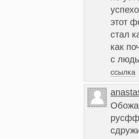
успехо
этот ф
стал к
как по
с люд
ссылка
anasta
Обожаю
русфф,
сдруж