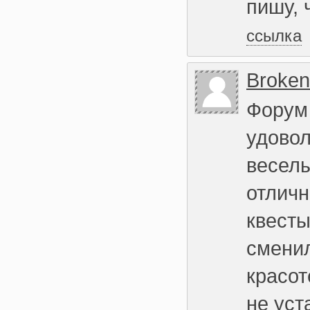
пишу, 
ссылка
Broken
Форум 
удовол
весел
отличн
квесты
сменил
красот
не уст