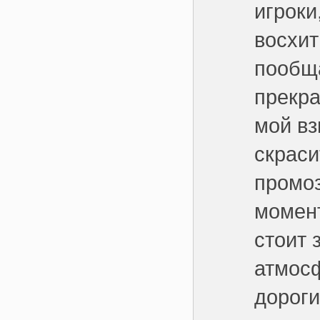
игроки
восхит
пообща
прекра
мой вз
скраси
промоз
момен
стоит 
атмосф
дорог