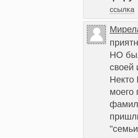
ссылка
Мирел
прият
НО бы
своей 
Некто 
моего 
фамили
пришли
"семьи