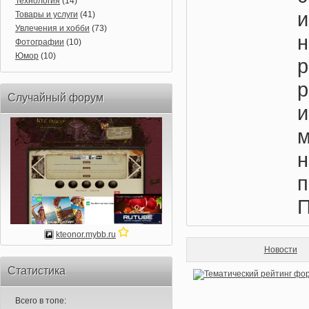
Технология
(14)
и
Товары и услуги
(41)
Увлечения и хобби
(73)
Фотографии
(10)
Юмор
(10)
р
Случайный форум
п
П
kteonor.mybb.ru
Новости
Статистика
Всего в топе: