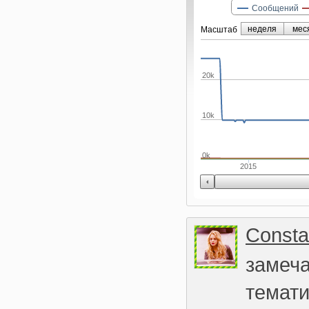
Сообщений
неделя
мес
Маcштаб
20k
10k
0k
2015
Const
замеча
темати