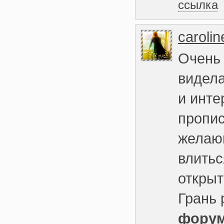
ссылка
carolin
Очень
видела
и инте
пропис
желающ
влитьс
открыт
Грань 
форум