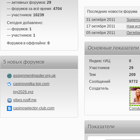
— активных форумов:
29
— форумов за всё время:
4704
Последние новости форума
— участников:
10239
31 октября 2011
Superna
Сегодня добавлено:
17 октября 2011
Нам ис
— форумов:
1
05 октября 2011
Октябр
— участников:
1
Форумов в оффлайне:
0
Основные показатели
Яндекс тИЦ
0
5 новых форумов
Участников
29
Тем
209
assignmentmaster.org.uk
Сообщений
9772
casinovodka-top.com
Создатель
joy2026.xyz
vibes.rusff.me
casinoselector-club.com
Const
Показатели