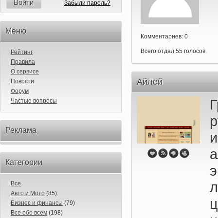
Войти
Забыли пароль?
Меню
Комментариев: 0
Всего отдал 55 голосов.
Рейтинг
Правила
О сервисе
Айлей
Новости
Форум
Частые вопросы
р
Реклама
и
Категории
Все
Авто и Мото
(85)
Бизнес и финансы
(79)
Все обо всем
(198)