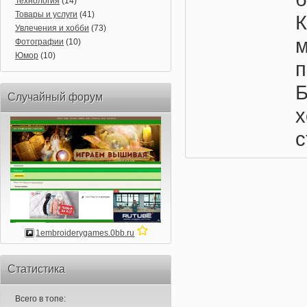
Технология
(14)
Товары и услуги
(41)
Увлечения и хобби
(73)
Фотографии
(10)
Юмор
(10)
п
Случайный форум
х
с
1embroiderygames.0bb.ru
Статистика
Всего в топе: