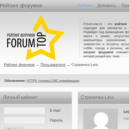
Рейтинг форумов
Рейтинг
Добавить
Пра
Forum-top.ru - это
рейтинг
подходит для раскрутки и 
Подойдет под размещение фо
манга и аниме, искусство
компьютеры, развлечения,
знакомства и встречи, музы
хобби, города и регионы, а
каталог форумов
поможет
интересующей вас теме.
Рейтинг форумов
→
Пользователи
→
Страничка Leia
Обновление:
HTTPS, починка СМС-верификации
.
Личный кабинет
Страничка Leia
E-mail
Lei
Зар
Пароль