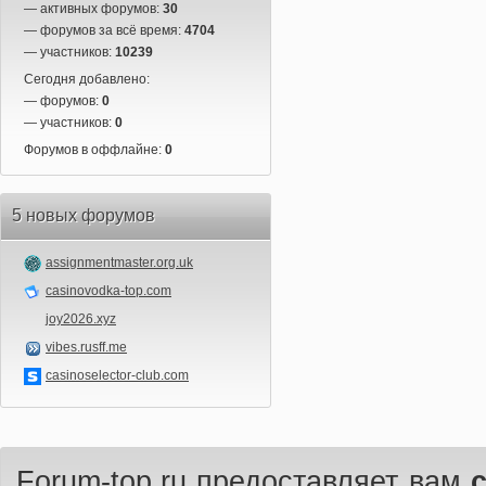
— активных форумов:
30
— форумов за всё время:
4704
— участников:
10239
Сегодня добавлено:
— форумов:
0
— участников:
0
Форумов в оффлайне:
0
5 новых форумов
assignmentmaster.org.uk
casinovodka-top.com
joy2026.xyz
vibes.rusff.me
casinoselector-club.com
Forum-top.ru предоставляет вам