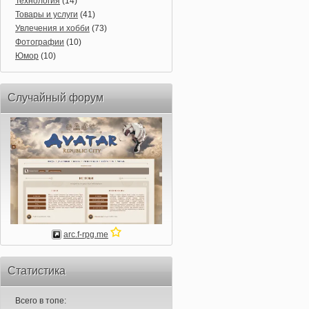
Технология
(14)
Товары и услуги
(41)
Увлечения и хобби
(73)
Фотографии
(10)
Юмор
(10)
Случайный форум
arc.f-rpg.me
Статистика
Всего в топе: