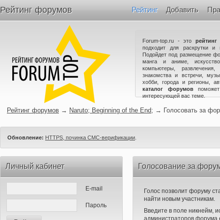
Рейтинг форумов
Рейтинг
Добавить
Пра
Forum-top.ru - это
рейтинг
подходит для раскрутки и 
Подойдет под размещение фо
манга и аниме, искусство
компьютеры, развлечения,
знакомства и встречи, музы
хобби, города и регионы, а
каталог форумов
поможет
интересующей вас теме.
Рейтинг форумов
→
Naruto; Beginning of the End;
→
Голосовать за фо
Обновление:
HTTPS, починка СМС-верификации
.
Личный кабинет
Голосование за форум 
E-mail
Голос позволит форуму ста
найти новым участникам.
Пароль
Введите в поле никнейм, 
администраторов форума е