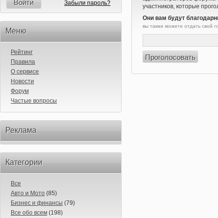
Войти
Забыли пароль?
участников, которые прого
Они вам будут благодарн
вы также можете отдать свой 
Меню
Рейтинг
Правила
О сервисе
Новости
Форум
Частые вопросы
Реклама
Категории
Все
Авто и Мото
(85)
Бизнес и финансы
(79)
Все обо всем
(198)