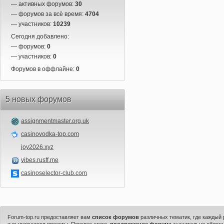
— активных форумов:
30
— форумов за всё время:
4704
— участников:
10239
Сегодня добавлено:
— форумов:
0
— участников:
0
Форумов в оффлайне:
0
5 новых форумов
assignmentmaster.org.uk
casinovodka-top.com
joy2026.xyz
vibes.rusff.me
casinoselector-club.com
Forum-top.ru предоставляет вам
список форумов
различных тематик, где каждый
и выдающиеся проекты. Помимо этого,
продвижение форума
значительно облегч