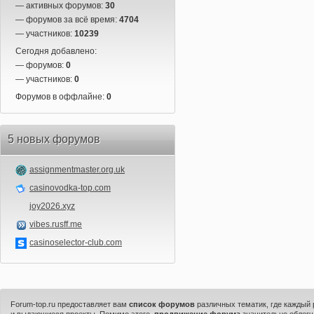
— активных форумов:
30
— форумов за всё время:
4704
— участников:
10239
Сегодня добавлено:
— форумов:
0
— участников:
0
Форумов в оффлайне:
0
5 новых форумов
assignmentmaster.org.uk
casinovodka-top.com
joy2026.xyz
vibes.rusff.me
casinoselector-club.com
Forum-top.ru предоставляет вам
список форумов
различных тематик, где каждый
и выдающиеся проекты. Помимо этого,
продвижение форума
значительно облегч