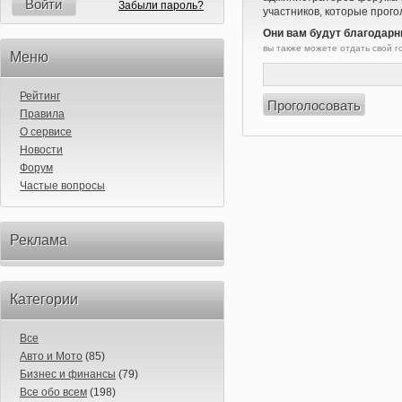
Войти
Забыли пароль?
участников, которые прого
Они вам будут благодарн
вы также можете отдать свой 
Меню
Рейтинг
Правила
О сервисе
Новости
Форум
Частые вопросы
Реклама
Категории
Все
Авто и Мото
(85)
Бизнес и финансы
(79)
Все обо всем
(198)