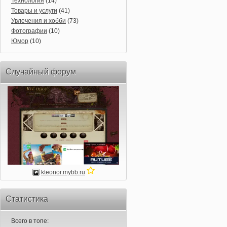
Технология
(14)
Товары и услуги
(41)
Увлечения и хобби
(73)
Фотографии
(10)
Юмор
(10)
Случайный форум
kteonor.mybb.ru
Статистика
Всего в топе: