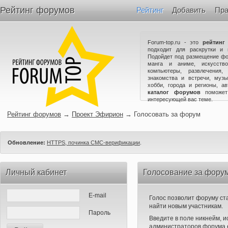
Рейтинг форумов
Рейтинг
Добавить
Пра
Forum-top.ru - это
рейтинг
подходит для раскрутки и 
Подойдет под размещение фо
манга и аниме, искусство
компьютеры, развлечения,
знакомства и встречи, музы
хобби, города и регионы, а
каталог форумов
поможет
интересующей вас теме.
Рейтинг форумов
→
Проект Эфирион
→
Голосовать за форум
Обновление:
HTTPS, починка СМС-верификации
.
Личный кабинет
Голосование за фору
E-mail
Голос позволит форуму ста
найти новым участникам.
Пароль
Введите в поле никнейм, 
администраторов форума е