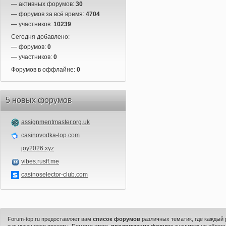
— активных форумов:
30
— форумов за всё время:
4704
— участников:
10239
Сегодня добавлено:
— форумов:
0
— участников:
0
Форумов в оффлайне:
0
5 новых форумов
assignmentmaster.org.uk
casinovodka-top.com
joy2026.xyz
vibes.rusff.me
casinoselector-club.com
Forum-top.ru предоставляет вам
список форумов
различных тематик, где каждый
и выдающиеся проекты. Помимо этого,
продвижение форума
значительно облегч