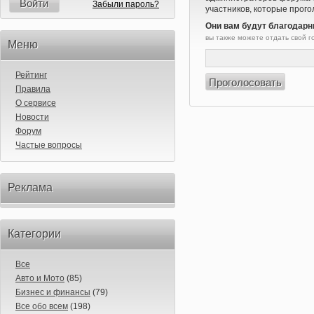
Войти
Забыли пароль?
участников, которые прого
Они вам будут благодарн
вы также можете отдать свой 
Меню
Рейтинг
Правила
О сервисе
Новости
Форум
Частые вопросы
Реклама
Категории
Все
Авто и Мото
(85)
Бизнес и финансы
(79)
Все обо всем
(198)