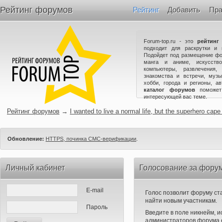
Рейтинг форумов
Рейтинг
Добавить
Пра
Forum-top.ru - это
рейтинг
подходит для раскрутки и 
Подойдет под размещение фо
манга и аниме, искусство
компьютеры, развлечения,
знакомства и встречи, музы
хобби, города и регионы, а
каталог форумов
поможет
интересующей вас теме.
Рейтинг форумов
→
I wanted to live a normal life, but the superhero cape
Обновление:
HTTPS, починка СМС-верификации
.
Личный кабинет
Голосование за форум I 
E-mail
Голос позволит форуму ста
найти новым участникам.
Пароль
Введите в поле никнейм, 
администраторов форума е