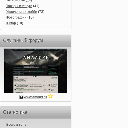
Технология
(14)
Товары и услуги
(41)
Увлечения и хобби
(73)
Фотографии
(10)
Юмор
(10)
Случайный форум
www.amalirr.ru
Статистика
Всего в топе: