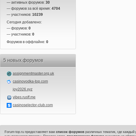
— активных форумов:
30
— форумов за всё время:
4704
— участников:
10239
Сегодня добавлено:
— форумов:
0
— участников:
0
Форумов в оффлайне:
0
5 новых форумов
assignmentmaster.org.uk
casinovodka-top.com
joy2026.xyz
vibes.rusff.me
casinoselector-club.com
Forum-top.ru предоставляет вам
список форумов
различных тематик, где каждый
и выдающиеся проекты. Помимо этого,
продвижение форума
значительно облегч