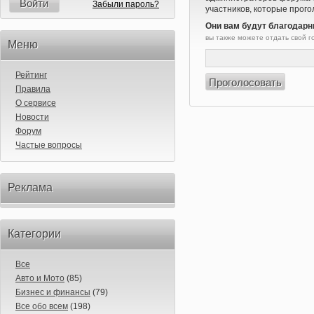
Войти
Забыли пароль?
участников, которые прого
Они вам будут благодарн
вы также можете отдать свой 
Меню
Рейтинг
Правила
О сервисе
Новости
Форум
Частые вопросы
Реклама
Категории
Все
Авто и Мото
(85)
Бизнес и финансы
(79)
Все обо всем
(198)