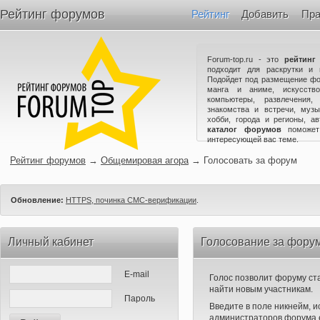
Рейтинг форумов
Рейтинг
Добавить
Пра
Forum-top.ru - это
рейтинг
подходит для раскрутки и 
Подойдет под размещение фо
манга и аниме, искусство
компьютеры, развлечения,
знакомства и встречи, музы
хобби, города и регионы, а
каталог форумов
поможет
интересующей вас теме.
Рейтинг форумов
→
Общемировая агора
→
Голосовать за форум
Обновление:
HTTPS, починка СМС-верификации
.
Личный кабинет
Голосование за фору
E-mail
Голос позволит форуму ста
найти новым участникам.
Пароль
Введите в поле никнейм, 
администраторов форума е