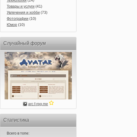
Технология
(14)
Товары и услуги
(41)
Увлечения и хобби
(73)
Фотографии
(10)
Юмор
(10)
Случайный форум
arc.f-rpg.me
Статистика
Всего в топе: