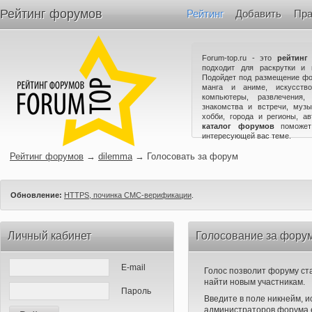
Рейтинг форумов
Рейтинг
Добавить
Пра
Forum-top.ru - это
рейтинг
подходит для раскрутки и 
Подойдет под размещение фо
манга и аниме, искусство
компьютеры, развлечения,
знакомства и встречи, музы
хобби, города и регионы, а
каталог форумов
поможет
интересующей вас теме.
Рейтинг форумов
→
dilemma
→
Голосовать за форум
Обновление:
HTTPS, починка СМС-верификации
.
Личный кабинет
Голосование за фору
E-mail
Голос позволит форуму ста
найти новым участникам.
Пароль
Введите в поле никнейм, 
администраторов форума е