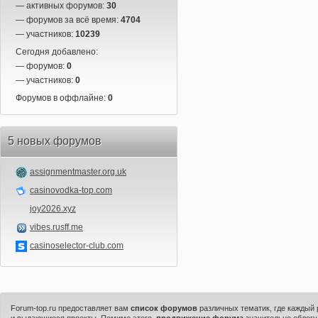
— активных форумов:
30
— форумов за всё время:
4704
— участников:
10239
Сегодня добавлено:
— форумов:
0
— участников:
0
Форумов в оффлайне:
0
5 новых форумов
assignmentmaster.org.uk
casinovodka-top.com
joy2026.xyz
vibes.rusff.me
casinoselector-club.com
Forum-top.ru предоставляет вам
список форумов
различных тематик, где каждый
и выдающиеся проекты. Помимо этого,
продвижение форума
значительно облегч