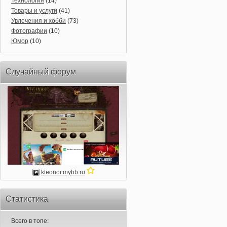
Технология
(14)
Товары и услуги
(41)
Увлечения и хобби
(73)
Фотографии
(10)
Юмор
(10)
Случайный форум
kteonor.mybb.ru
Статистика
Всего в топе: