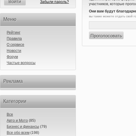
Войти
Забыли пароль?
участников, которые прого
Они вам будут благодарн
вы также можете отдать свой 
Меню
Рейтинг
Правила
О сервисе
Новости
Форум
Частые вопросы
Реклама
Категории
Все
Авто и Мото
(85)
Бизнес и финансы
(79)
Все обо всем
(198)