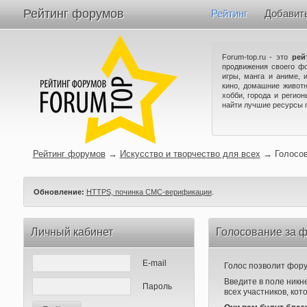
Рейтинг форумов
Рейтинг
Добавит
Forum-top.ru - это
рей
продвижения своего ф
игры, манга и аниме, 
кино, домашние животн
хобби, города и регио
найти лучшие ресурсы 
Рейтинг форумов
→
Искусство и творчество для всех
→
Голосо
Обновление:
HTTPS, починка СМС-верификации
.
Личный кабинет
Голосование за ф
E-mail
Голос позволит форум
Введите в поле никн
Пароль
всех участников, кот