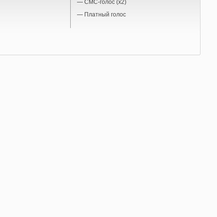
—
СМС-голос (x2)
—
Платный голос