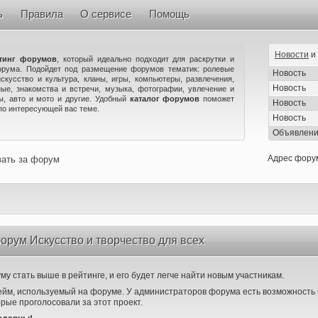
ь
Правила
О сервисе
Помощь
Новости
и
тинг форумов
, который идеально подходит для раскрутки и
орума. Подойдет под размещение форумов тематик: ролевые
Новость
искусство и культура, кланы, игры, компьютеры, развлечения,
Новость
ые, знакомства и встречи, музыка, фотографии, увлечение и
ны, авто и мото и другие. Удобный
каталог форумов
поможет
Новость
по интересующей вас теме.
Новость
Объявлен
Адрес фору
вать за форум
орум Искусство и творчество для всех
у стать выше в рейтинге, и его будет легче найти новым участникам.
ейм, используемый на форуме. У администраторов форума есть возможность 
орые проголосовали за этот проект.