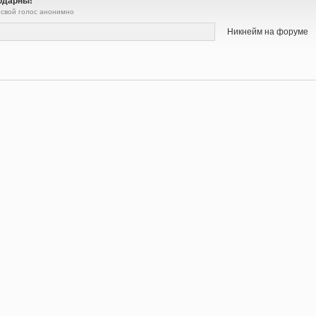
одарны!
 свой голос анонимно
Никнейм на форуме