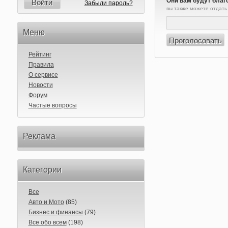
Они вам будут благ
Войти
Забыли пароль?
вы также можете отдать
Меню
Рейтинг
Правила
О сервисе
Новости
Форум
Частые вопросы
Реклама
Категории
Все
Авто и Мото
(85)
Бизнес и финансы
(79)
Все обо всем
(198)