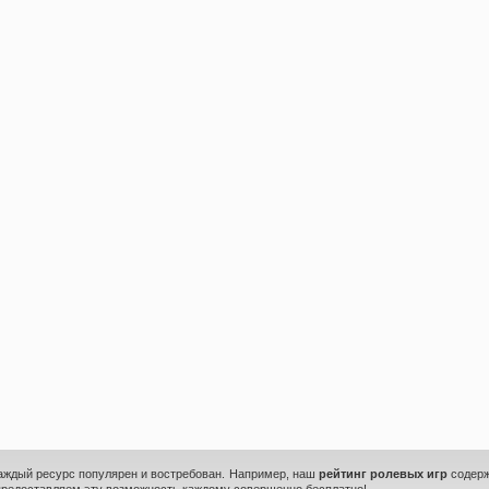
каждый ресурс популярен и востребован. Например, наш
рейтинг ролевых игр
содерж
предоставляем эту возможность каждому совершенно бесплатно!