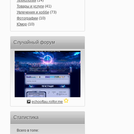
Технология
(14)
Товары и услуги
(41)
Увлечения и хобби
(73)
Фотографии
(10)
Юмор
(10)
Случайный форум
echooftau.rolfor.me
Статистика
Всего в топе: