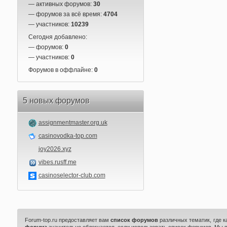
— активных форумов:
30
— форумов за всё время:
4704
— участников:
10239
Сегодня добавлено:
— форумов:
0
— участников:
0
Форумов в оффлайне:
0
5 новых форумов
assignmentmaster.org.uk
casinovodka-top.com
joy2026.xyz
vibes.rusff.me
casinoselector-club.com
Forum-top.ru предоставляет вам
список форумов
различных тематик, где 
форума
значительно облегчается, если использовать список форумов. Мы 