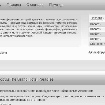
ь
Правила
О сервисе
Помощь
Новости
и
тинг форумов
, который идеально подходит для раскрутки и
орума. Подойдет под размещение форумов тематик: ролевые
Новость
искусство и культура, кланы, игры, компьютеры, развлечения,
Новость
ые, знакомства и встречи, музыка, фотографии, увлечение и
ны, авто и мото и другие. Удобный
каталог форумов
поможет
Новость
по интересующей вас теме.
Новость
Объявлен
Адрес фору
форум
орум The Grand Hotel Paradise
у стать выше в рейтинге, и его будет легче найти новым участникам.
ейм, используемый на форуме. У администраторов форума есть возможность 
орые проголосовали за этот проект.