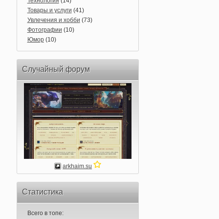
Технология
(14)
Товары и услуги
(41)
Увлечения и хобби
(73)
Фотографии
(10)
Юмор
(10)
Случайный форум
arkhaim.su
Статистика
Всего в топе: