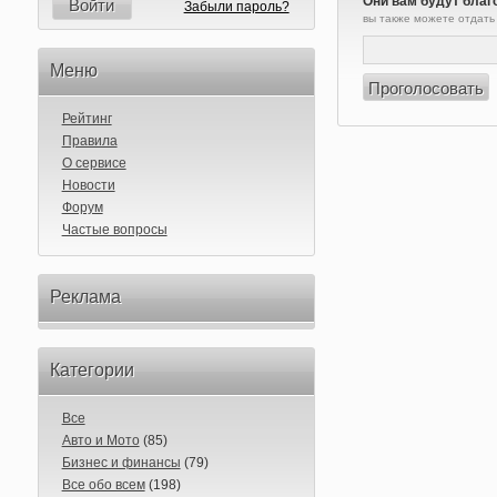
Они вам будут благ
Войти
Забыли пароль?
вы также можете отдать
Меню
Рейтинг
Правила
О сервисе
Новости
Форум
Частые вопросы
Реклама
Категории
Все
Авто и Мото
(85)
Бизнес и финансы
(79)
Все обо всем
(198)