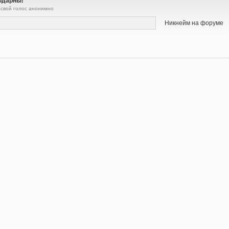
одарны!
 свой голос анонимно
Никнейм на форуме