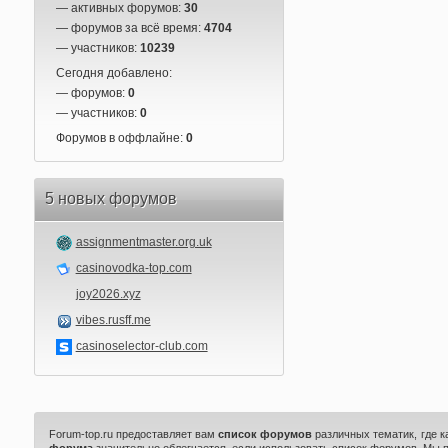
— активных форумов:
30
— форумов за всё время:
4704
— участников:
10239
Сегодня добавлено:
— форумов:
0
— участников:
0
Форумов в оффлайне:
0
5 новых форумов
assignmentmaster.org.uk
casinovodka-top.com
joy2026.xyz
vibes.rusff.me
casinoselector-club.com
Forum-top.ru предоставляет вам
список форумов
различных тематик, где 
форума
значительно облегчается, если использовать список форумов. Мы 