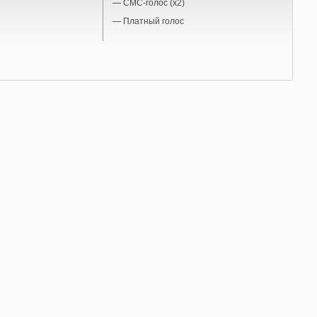
—
СМС-голос (x2)
—
Платный голос