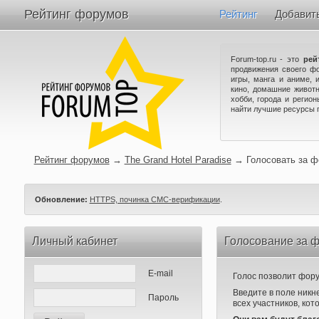
Рейтинг форумов
Рейтинг
Добавит
Forum-top.ru - это
рей
продвижения своего ф
игры, манга и аниме, 
кино, домашние животн
хобби, города и регио
найти лучшие ресурсы 
Рейтинг форумов
→
The Grand Hotel Paradise
→
Голосовать за 
Обновление:
HTTPS, починка СМС-верификации
.
Личный кабинет
Голосование за ф
E-mail
Голос позволит форум
Введите в поле никн
Пароль
всех участников, кот