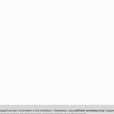
каждый ресурс популярен и востребован. Например, наш
рейтинг ролевых игр
содерж
предоставляем эту возможность каждому совершенно бесплатно!