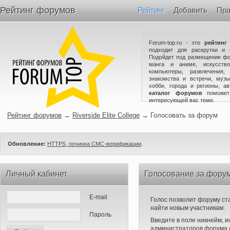
Рейтинг форумов
Рейтинг
Добавить
Пра
Forum-top.ru - это
рейтинг
подходит для раскрутки и 
Подойдет под размещение фо
манга и аниме, искусство
компьютеры, развлечения,
знакомства и встречи, музы
хобби, города и регионы, а
каталог форумов
поможет
интересующей вас теме.
Рейтинг форумов
→
Riverside Elite College
→
Голосовать за форум
Обновление:
HTTPS, починка СМС-верификации
.
Личный кабинет
Голосование за форум 
E-mail
Голос позволит форуму ста
найти новым участникам.
Пароль
Введите в поле никнейм, 
администраторов форума е