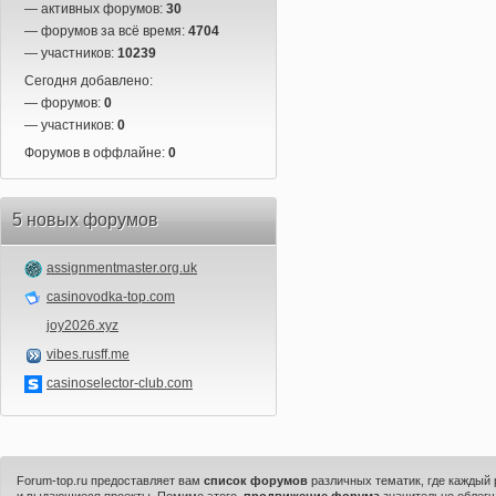
— активных форумов:
30
— форумов за всё время:
4704
— участников:
10239
Сегодня добавлено:
— форумов:
0
— участников:
0
Форумов в оффлайне:
0
5 новых форумов
assignmentmaster.org.uk
casinovodka-top.com
joy2026.xyz
vibes.rusff.me
casinoselector-club.com
Forum-top.ru предоставляет вам
список форумов
различных тематик, где каждый
и выдающиеся проекты. Помимо этого,
продвижение форума
значительно облегч