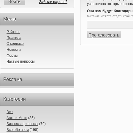
Войти
Забыли пароль?
участников, которые прого
Они вам будут благодарн
вы также можете отдать свой 
Меню
Рейтинг
Правила
О сервисе
Новости
Форум
Частые вопросы
Реклама
Категории
Все
Авто и Мото
(85)
Бизнес и финансы
(79)
Все обо всем
(198)