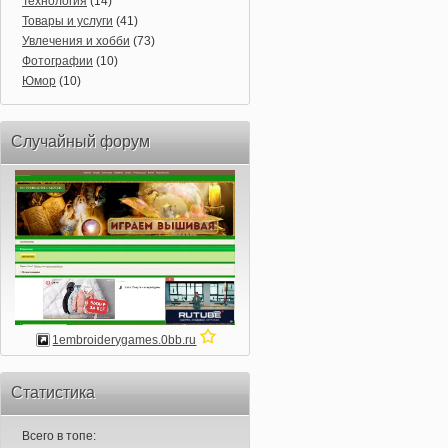
Технология
(14)
Товары и услуги
(41)
Увлечения и хобби
(73)
Фотографии
(10)
Юмор
(10)
Случайный форум
1embroiderygames.0bb.ru
Статистика
Всего в топе: