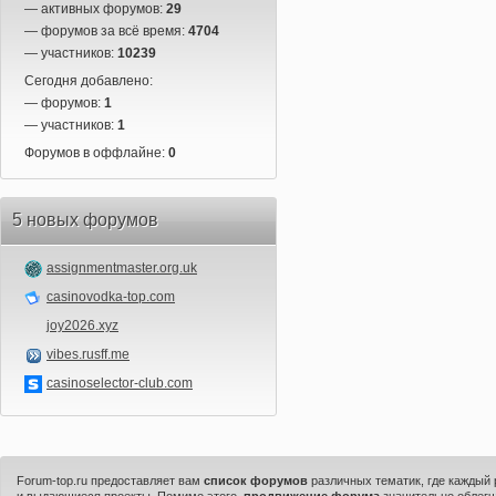
— активных форумов:
29
— форумов за всё время:
4704
— участников:
10239
Сегодня добавлено:
— форумов:
1
— участников:
1
Форумов в оффлайне:
0
5 новых форумов
assignmentmaster.org.uk
casinovodka-top.com
joy2026.xyz
vibes.rusff.me
casinoselector-club.com
Forum-top.ru предоставляет вам
список форумов
различных тематик, где каждый
и выдающиеся проекты. Помимо этого,
продвижение форума
значительно облегч