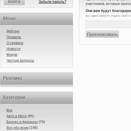
Войти
Забыли пароль?
участников, которые прого
Они вам будут благодарн
вы также можете отдать свой 
Меню
Рейтинг
Правила
О сервисе
Новости
Форум
Частые вопросы
Реклама
Категории
Все
Авто и Мото
(85)
Бизнес и финансы
(79)
Все обо всем
(198)