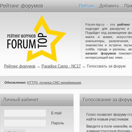
Рейтинг форумов
Рейтинг
Добавить
Пра
Forum-top.ru - это
рейтинг
подходит для раскрутки и 
Подойдет под размещение фо
манга и аниме, искусство
компьютеры, развлечения,
знакомства и встречи, музы
хобби, города и регионы, а
каталог форумов
поможет
интересующей вас теме.
Рейтинг форумов
→
Paradise Camp - NC17
→
Голосовать за форум
Обновление:
HTTPS, починка СМС-верификации
.
Личный кабинет
Голосование за форум
E-mail
Голос позволит форуму ста
найти новым участникам.
Пароль
Введите в поле никнейм, 
администраторов форума е