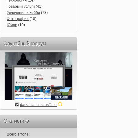
Технология
(14)
Товары и услуги
(41)
Увлечения и хобби
(73)
Фотографии
(10)
Юмор
(10)
Случайный форум
darkalliances.rusff.me
Статистика
Всего в топе: