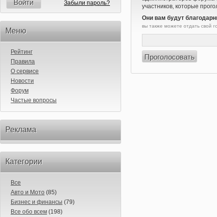
Войти
Забыли пароль?
участников, которые прого
Они вам будут благодарн
вы также можете отдать свой 
Меню
Рейтинг
Правила
О сервисе
Новости
Форум
Частые вопросы
Реклама
Категории
Все
Авто и Мото
(85)
Бизнес и финансы
(79)
Все обо всем
(198)