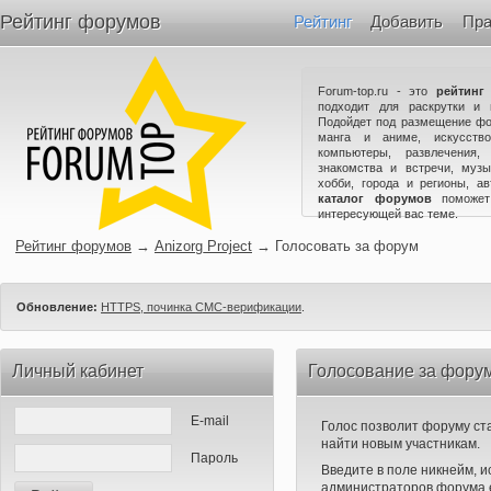
Рейтинг форумов
Рейтинг
Добавить
Пра
Forum-top.ru - это
рейтинг
подходит для раскрутки и 
Подойдет под размещение фо
манга и аниме, искусство
компьютеры, развлечения,
знакомства и встречи, музы
хобби, города и регионы, а
каталог форумов
поможет
интересующей вас теме.
Рейтинг форумов
→
Anizorg Project
→
Голосовать за форум
Обновление:
HTTPS, починка СМС-верификации
.
Личный кабинет
Голосование за форум 
E-mail
Голос позволит форуму ста
найти новым участникам.
Пароль
Введите в поле никнейм, 
администраторов форума е