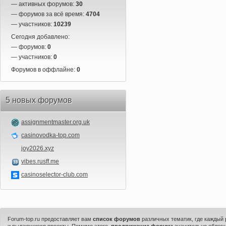
— активных форумов:
30
— форумов за всё время:
4704
— участников:
10239
Сегодня добавлено:
— форумов:
0
— участников:
0
Форумов в оффлайне:
0
5 новых форумов
assignmentmaster.org.uk
casinovodka-top.com
joy2026.xyz
vibes.rusff.me
casinoselector-club.com
Forum-top.ru предоставляет вам
список форумов
различных тематик, где каждый
и выдающиеся проекты. Помимо этого,
продвижение форума
значительно облегч