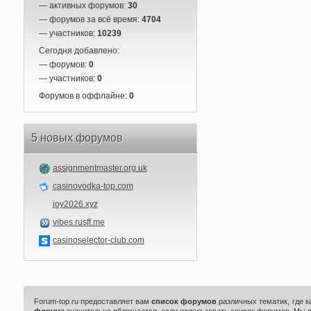
— активных форумов:
30
— форумов за всё время:
4704
— участников:
10239
Сегодня добавлено:
— форумов:
0
— участников:
0
Форумов в оффлайне:
0
5 новых форумов
assignmentmaster.org.uk
casinovodka-top.com
joy2026.xyz
vibes.rusff.me
casinoselector-club.com
Forum-top.ru предоставляет вам
список форумов
различных тематик, где 
форума
значительно облегчается, если использовать список форумов. Мы 