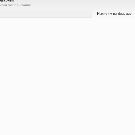
одарны!
 свой голос анонимно
Никнейм на форуме