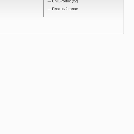
—
СМС-голос (x2)
—
Платный голос