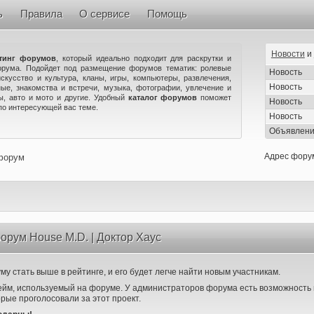
ь
Правила
О сервисе
Помощь
Новости
и
тинг форумов
, который идеально подходит для раскрутки и
орума. Подойдет под размещение форумов тематик: ролевые
Новость
искусство и культура, кланы, игры, компьютеры, развлечения,
Новость
ые, знакомства и встречи, музыка, фотографии, увлечение и
ны, авто и мото и другие. Удобный
каталог форумов
поможет
Новость
по интересующей вас теме.
Новость
Объявлен
Адрес фору
 форум
орум House M.D. | Доктор Хаус
у стать выше в рейтинге, и его будет легче найти новым участникам.
ейм, используемый на форуме. У администраторов форума есть возможность 
орые проголосовали за этот проект.