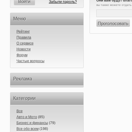
Они вам будут благ
Войти
Забыли пароль?
вы также можете отдать
Меню
Рейтинг
Правила
О сервисе
Новости
Форум
Частые вопросы
Реклама
Категории
Все
Авто и Мото
(85)
Бизнес и финансы
(79)
Все обо всем
(198)