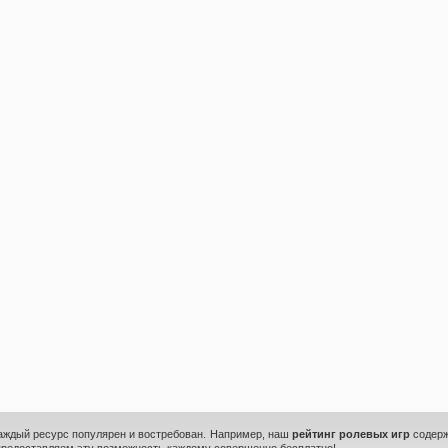
каждый ресурс популярен и востребован. Например, наш
рейтинг ролевых игр
содерж
предоставляем эту возможность каждому совершенно бесплатно!