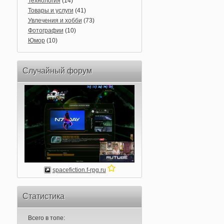
Технология
(14)
Товары и услуги
(41)
Увлечения и хобби
(73)
Фотографии
(10)
Юмор
(10)
Случайный форум
spacefiction.f-rpg.ru
Статистика
Всего в топе: