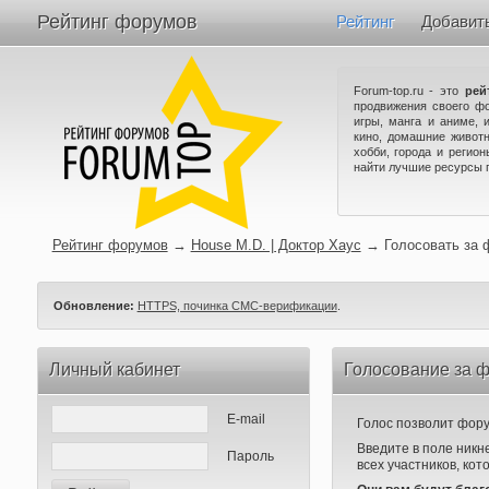
Рейтинг форумов
Рейтинг
Добавит
Forum-top.ru - это
рей
продвижения своего ф
игры, манга и аниме, 
кино, домашние животн
хобби, города и регио
найти лучшие ресурсы 
Рейтинг форумов
→
House M.D. | Доктор Хаус
→
Голосовать за
Обновление:
HTTPS, починка СМС-верификации
.
Личный кабинет
Голосование за ф
E-mail
Голос позволит форум
Введите в поле никн
Пароль
всех участников, кот