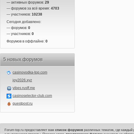
— активных форумов:
29
— форумов за всё время:
4703
— участников:
10238
Сегодня добавлено:
— форумов:
0
— участников:
0
Форумов в оффлайне:
0
5 новых форумов
casinovodka-top.com
joy2026.xyz
vibes.rusff.me
casinoselector-club.com
questpost.ru
Forum-top.ru предоставляет вам
список форумов
различных тематик, где каждый
и выдающиеся проекты. Помимо этого,
продвижение форума
значительно облегч