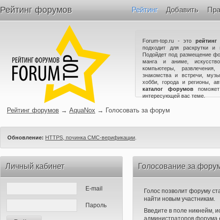
Рейтинг форумов
Рейтинг
Добавить
Пра
Forum-top.ru - это
рейтинг
подходит для раскрутки и 
Подойдет под размещение фо
манга и аниме, искусство
компьютеры, развлечения,
знакомства и встречи, музы
хобби, города и регионы, а
каталог форумов
поможет
интересующей вас теме.
Рейтинг форумов
→
AquaNox
→
Голосовать за форум
Обновление:
HTTPS, починка СМС-верификации
.
Личный кабинет
Голосование за фору
E-mail
Голос позволит форуму ста
найти новым участникам.
Пароль
Введите в поле никнейм, 
администраторов форума е