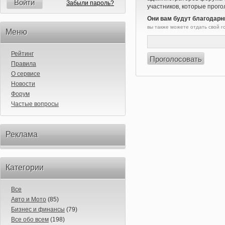
Войти
Забыли пароль?
участников, которые прого
Они вам будут благодарн
вы также можете отдать свой 
Меню
Рейтинг
Правила
О сервисе
Новости
Форум
Частые вопросы
Реклама
Категории
Все
Авто и Мото
(85)
Бизнес и финансы
(79)
Все обо всем
(198)