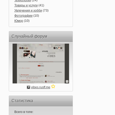
Технология
(14)
Товары и услуги
(41)
Увлечения и хобби
(73)
Фотографии
(10)
Юмор
(10)
Случайный форум
vibes.rusff.me
Статистика
Всего в топе: