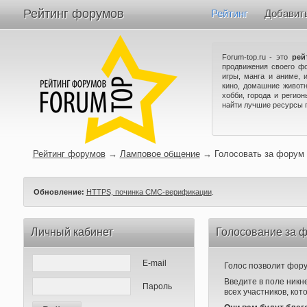
Рейтинг форумов
Рейтинг
Добавит
Forum-top.ru - это
рей
продвижения своего ф
игры, манга и аниме, 
кино, домашние животн
хобби, города и регио
найти лучшие ресурсы 
Рейтинг форумов
→
Ламповое общение
→
Голосовать за форум
Обновление:
HTTPS, починка СМС-верификации
.
Личный кабинет
Голосование за 
E-mail
Голос позволит форум
Введите в поле никн
Пароль
всех участников, кот