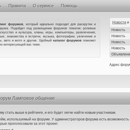
ь
Правила
О сервисе
Помощь
Новости
и
тинг форумов
, который идеально подходит для раскрутки и
орума. Подойдет под размещение форумов тематик: ролевые
Новость
искусство и культура, кланы, игры, компьютеры, развлечения,
Новость
ые, знакомства и встречи, музыка, фотографии, увлечение и
ны, авто и мото и другие. Удобный
каталог форумов
поможет
Новость
по интересующей вас теме.
Новость
Объявлен
Адрес фору
форум Ламповое общение
у стать выше в рейтинге, и его будет легче найти новым участникам.
ейм, используемый на форуме. У администраторов форума есть возможность 
орые проголосовали за этот проект.