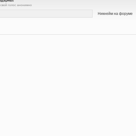
одарны!
 свой голос анонимно
Никнейм на форуме