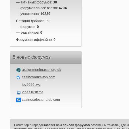
— активных форумов:
30
— форумов за всё время:
4704
— участников:
10239
Сегодня добавлено:
— форумов:
0
— участников:
0
Форумов в оффлайне:
0
5 новых форумов
assignmentmaster.org.uk
casinovodka-top.com
joy2026.xyz
vibes.rusff.me
casinoselector-club.com
Forum-top.ru предоставляет вам
список форумов
различных тематик, где 
форума
значительно облегчается, если использовать список форумов. Мы 