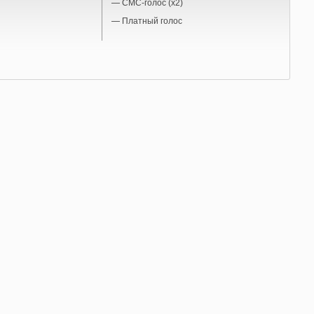
—
СМС-голос (x2)
—
Платный голос