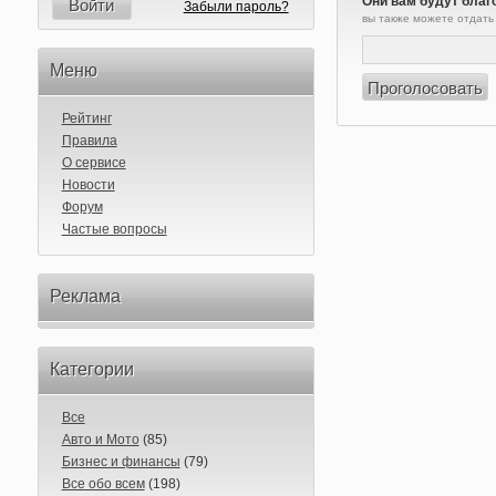
Они вам будут благ
Войти
Забыли пароль?
вы также можете отдать
Меню
Рейтинг
Правила
О сервисе
Новости
Форум
Частые вопросы
Реклама
Категории
Все
Авто и Мото
(85)
Бизнес и финансы
(79)
Все обо всем
(198)