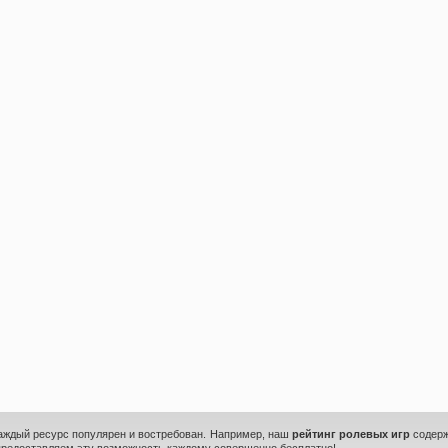
каждый ресурс популярен и востребован. Например, наш
рейтинг ролевых игр
содерж
предоставляем эту возможность каждому совершенно бесплатно!