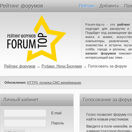
Рейтинг форумов
Рейтинг
Добавить
Пра
Forum-top.ru - это
рейтинг
подходит для раскрутки и 
Подойдет под размещение фо
манга и аниме, искусство
компьютеры, развлечения,
знакомства и встречи, музы
хобби, города и регионы, а
каталог форумов
поможет
интересующей вас теме.
Рейтинг форумов
→
Рубаки: Ночи Безумия
→
Голосовать за форум
Обновление:
HTTPS, починка СМС-верификации
.
Личный кабинет
Голосование за форум
E-mail
Голос позволит форуму ста
найти новым участникам.
Пароль
Введите в поле никнейм, 
администраторов форума е