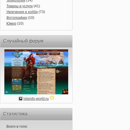
Технология
(14)
Товары и услуги
(41)
Увлечения и хобби
(73)
Фотографии
(10)
Юмор
(10)
Случайный форум
islands-world.ru
Статистика
Всего в топе: