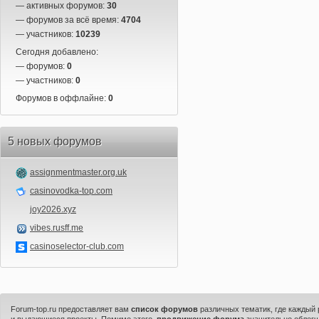
— активных форумов:
30
— форумов за всё время:
4704
— участников:
10239
Сегодня добавлено:
— форумов:
0
— участников:
0
Форумов в оффлайне:
0
5 новых форумов
assignmentmaster.org.uk
casinovodka-top.com
joy2026.xyz
vibes.rusff.me
casinoselector-club.com
Forum-top.ru предоставляет вам
список форумов
различных тематик, где каждый
и выдающиеся проекты. Помимо этого,
продвижение форума
значительно облегч