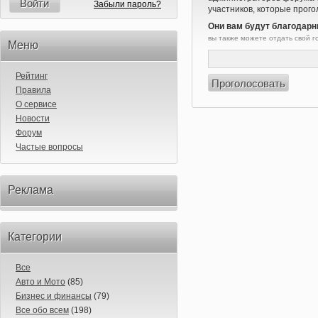
Войти
Забыли пароль?
участников, которые прого
Они вам будут благодарн
вы также можете отдать свой 
Меню
Рейтинг
Правила
О сервисе
Новости
Форум
Частые вопросы
Реклама
Категории
Все
Авто и Мото
(85)
Бизнес и финансы
(79)
Все обо всем
(198)