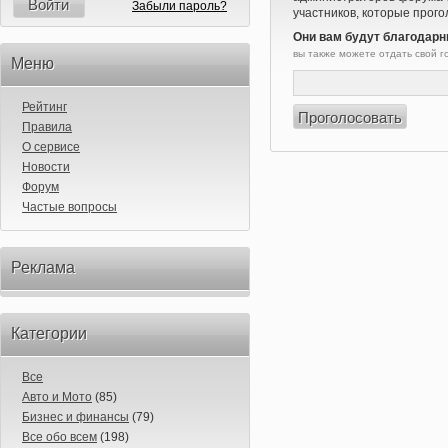
Войти
Забыли пароль?
участников, которые прого
Они вам будут благодарн
вы также можете отдать свой 
Меню
Рейтинг
Правила
О сервисе
Новости
Форум
Частые вопросы
Реклама
Категории
Все
Авто и Мото
(85)
Бизнес и финансы
(79)
Все обо всем
(198)