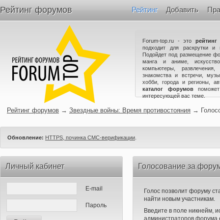
Рейтинг форумов
Рейтинг
Добавить
Пра
Forum-top.ru - это
рейтинг
подходит для раскрутки и 
Подойдет под размещение фо
манга и аниме, искусство
компьютеры, развлечения,
знакомства и встречи, музы
хобби, города и регионы, а
каталог форумов
поможет
интересующей вас теме.
Рейтинг форумов
→
Звездные войны: Время противостояния
→
Голос
Обновление:
HTTPS, починка СМС-верификации
.
Личный кабинет
Голосование за фору
E-mail
Голос позволит форуму ста
найти новым участникам.
Пароль
Введите в поле никнейм, 
администраторов форума е