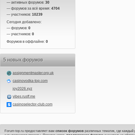
— активных форумов:
30
— форумов за всё время:
4704
— участников:
10239
Сегодня добавлено:
— форумов:
0
— участников:
0
Форумов в оффлайне:
0
5 новых форумов
assignmentmaster.org.uk
casinovodka-top.com
joy2026.xyz
vibes.rusff.me
casinoselector-club.com
Forum-top.ru предоставляет вам
список форумов
различных тематик, где каждый
и выдающиеся проекты. Помимо этого,
продвижение форума
значительно облегч