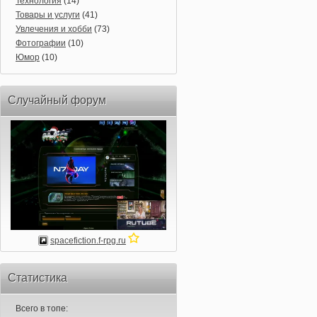
Технология
(14)
Товары и услуги
(41)
Увлечения и хобби
(73)
Фотографии
(10)
Юмор
(10)
Случайный форум
spacefiction.f-rpg.ru
Статистика
Всего в топе: