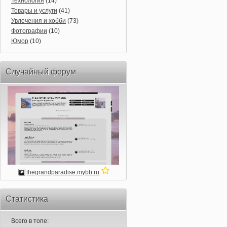
Технология
(14)
Товары и услуги
(41)
Увлечения и хобби
(73)
Фотографии
(10)
Юмор
(10)
Случайный форум
thegrandparadise.mybb.ru
Статистика
Всего в топе: