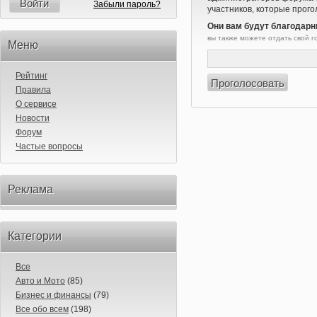
Войти
Забыли пароль?
участников, которые прого
Они вам будут благодарн
вы также можете отдать свой 
Меню
Рейтинг
Правила
О сервисе
Новости
Форум
Частые вопросы
Реклама
Категории
Все
Авто и Мото
(85)
Бизнес и финансы
(79)
Все обо всем
(198)