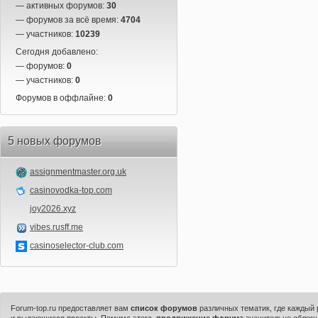
— активных форумов:
30
— форумов за всё время:
4704
— участников:
10239
Сегодня добавлено:
— форумов:
0
— участников:
0
Форумов в оффлайне:
0
5 новых форумов
assignmentmaster.org.uk
casinovodka-top.com
joy2026.xyz
vibes.rusff.me
casinoselector-club.com
Forum-top.ru предоставляет вам
список форумов
различных тематик, где каждый
и выдающиеся проекты. Помимо этого,
продвижение форума
значительно облегч