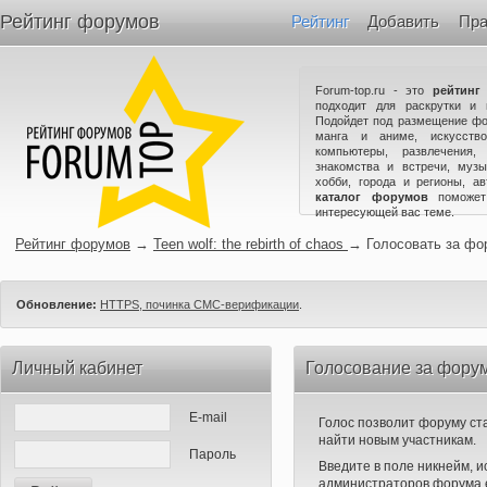
Рейтинг форумов
Рейтинг
Добавить
Пра
Forum-top.ru - это
рейтинг
подходит для раскрутки и 
Подойдет под размещение фо
манга и аниме, искусство
компьютеры, развлечения,
знакомства и встречи, музы
хобби, города и регионы, а
каталог форумов
поможет
интересующей вас теме.
Рейтинг форумов
→
Teen wolf: the rebirth of chaos
→
Голосовать за фо
Обновление:
HTTPS, починка СМС-верификации
.
Личный кабинет
Голосование за форум T
E-mail
Голос позволит форуму ста
найти новым участникам.
Пароль
Введите в поле никнейм, 
администраторов форума е