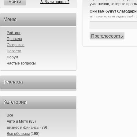
Войти
Забыли пароль?
участников, которые прого
Они вам будут благодарн
вы также можете отдать свой 
Меню
Рейтинг
Правила
О сервисе
Новости
Форум
Частые вопросы
Реклама
Категории
Все
Авто и Мото
(85)
Бизнес и финансы
(79)
Все обо всем
(198)