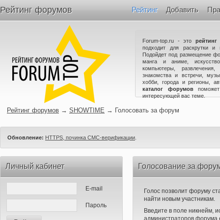
Рейтинг форумов
Рейтинг
Добавить
Пра
Forum-top.ru - это
рейтинг
подходит для раскрутки и 
Подойдет под размещение фо
манга и аниме, искусство
компьютеры, развлечения,
знакомства и встречи, музы
хобби, города и регионы, а
каталог форумов
поможет
интересующей вас теме.
Рейтинг форумов
→
SHOWTIME
→
Голосовать за форум
Обновление:
HTTPS, починка СМС-верификации
.
Личный кабинет
Голосование за фор
E-mail
Голос позволит форуму ста
найти новым участникам.
Пароль
Введите в поле никнейм, 
администраторов форума е