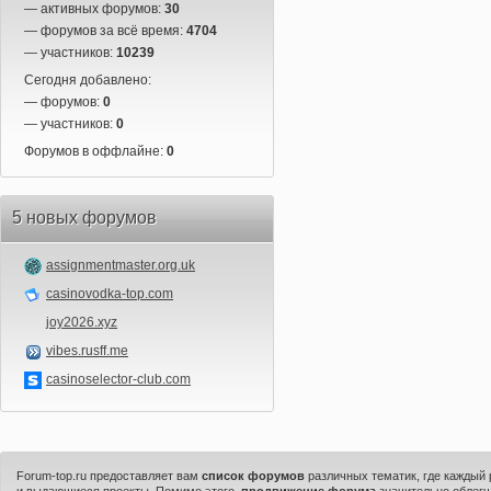
— активных форумов:
30
— форумов за всё время:
4704
— участников:
10239
Сегодня добавлено:
— форумов:
0
— участников:
0
Форумов в оффлайне:
0
5 новых форумов
assignmentmaster.org.uk
casinovodka-top.com
joy2026.xyz
vibes.rusff.me
casinoselector-club.com
Forum-top.ru предоставляет вам
список форумов
различных тематик, где каждый
и выдающиеся проекты. Помимо этого,
продвижение форума
значительно облегч