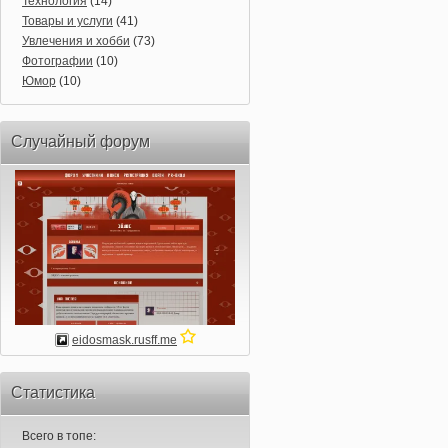
Технология
(14)
Товары и услуги
(41)
Увлечения и хобби
(73)
Фотографии
(10)
Юмор
(10)
Случайный форум
eidosmask.rusff.me
Статистика
Всего в топе: