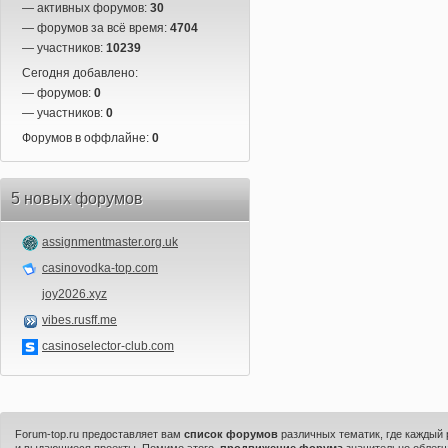
— активных форумов:
30
— форумов за всё время:
4704
— участников:
10239
Сегодня добавлено:
— форумов:
0
— участников:
0
Форумов в оффлайне:
0
5 новых форумов
assignmentmaster.org.uk
casinovodka-top.com
joy2026.xyz
vibes.rusff.me
casinoselector-club.com
Forum-top.ru предоставляет вам
список форумов
различных тематик, где каждый
и выдающиеся проекты. Помимо этого,
продвижение форума
значительно облегч