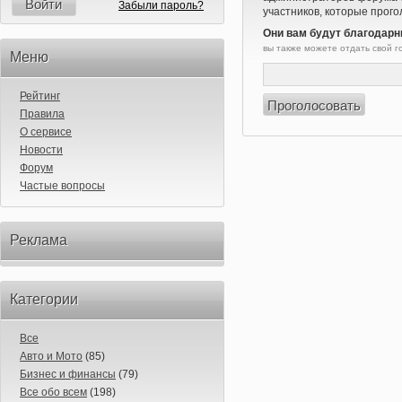
Войти
Забыли пароль?
участников, которые прого
Они вам будут благодарн
вы также можете отдать свой 
Меню
Рейтинг
Правила
О сервисе
Новости
Форум
Частые вопросы
Реклама
Категории
Все
Авто и Мото
(85)
Бизнес и финансы
(79)
Все обо всем
(198)