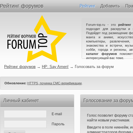
Рейтинг форумов
Рейтинг
Добавить
Пра
Forum-top.ru - это
рейтинг
подходит для раскрутки и 
Подойдет под размещение фо
манга и аниме, искусство
компьютеры, развлечения,
знакомства и встречи, музы
хобби, города и регионы, а
каталог форумов
поможет
интересующей вас теме.
Рейтинг форумов
→
HP: Say Amen!
→
Голосовать за форум
Обновление:
HTTPS, починка СМС-верификации
.
Личный кабинет
Голосование за форум
E-mail
Голос позволит форуму ста
найти новым участникам.
Пароль
Введите в поле никнейм, 
администраторов форума е