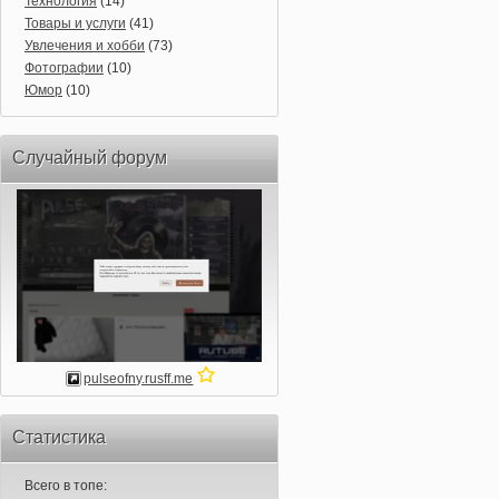
Технология
(14)
Товары и услуги
(41)
Увлечения и хобби
(73)
Фотографии
(10)
Юмор
(10)
Случайный форум
pulseofny.rusff.me
Статистика
Всего в топе: