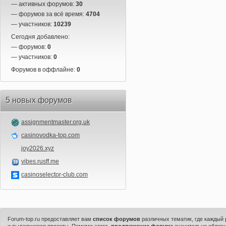
— активных форумов:
30
— форумов за всё время:
4704
— участников:
10239
Сегодня добавлено:
— форумов:
0
— участников:
0
Форумов в оффлайне:
0
5 новых форумов
assignmentmaster.org.uk
casinovodka-top.com
joy2026.xyz
vibes.rusff.me
casinoselector-club.com
Forum-top.ru предоставляет вам
список форумов
различных тематик, где каждый
и выдающиеся проекты. Помимо этого,
продвижение форума
значительно облегч