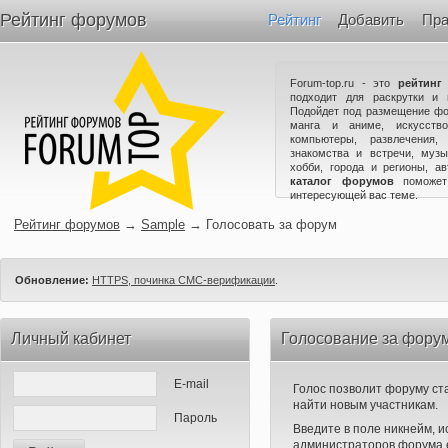
Рейтинг форумов
Рейтинг
Добавить
Пра
Forum-top.ru - это
рейтинг
подходит для раскрутки и 
Подойдет под размещение фо
манга и аниме, искусство
компьютеры, развлечения,
знакомства и встречи, музы
хобби, города и регионы, а
каталог форумов
поможет
интересующей вас теме.
Рейтинг форумов
→
Sample
→
Голосовать за форум
Обновление:
HTTPS, починка СМС-верификации
.
Личный кабинет
Голосование за фору
E-mail
Голос позволит форуму ста
найти новым участникам.
Пароль
Введите в поле никнейм, 
администраторов форума е