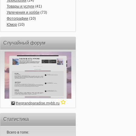
Технология
(14)
Товары и услуги
(41)
Увлечения и хобби
(73)
Фотографии
(10)
Юмор
(10)
Случайный форум
thegrandparadise.mybb.ru
Статистика
Всего в топе: