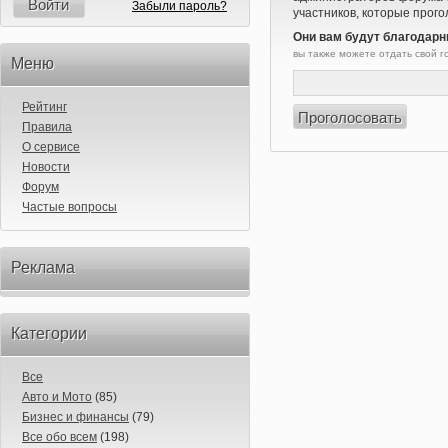
Войти
Забыли пароль?
участников, которые прого
Они вам будут благодарн
вы также можете отдать свой 
Меню
Рейтинг
Правила
О сервисе
Новости
Форум
Частые вопросы
Реклама
Категории
Все
Авто и Мото
(85)
Бизнес и финансы
(79)
Все обо всем
(198)