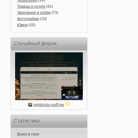
Технология
(14)
Товары и услуги
(41)
Увлечения и хобби
(73)
Фотографии
(10)
Юмор
(10)
Случайный форум
symbiosis.rusff.me
Статистика
Всего в топе: