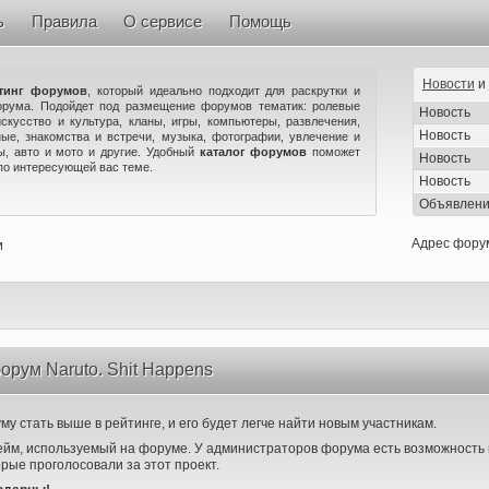
ь
Правила
О сервисе
Помощь
Новости
и
тинг форумов
, который идеально подходит для раскрутки и
орума. Подойдет под размещение форумов тематик: ролевые
Новость
искусство и культура, кланы, игры, компьютеры, развлечения,
Новость
ые, знакомства и встречи, музыка, фотографии, увлечение и
ны, авто и мото и другие. Удобный
каталог форумов
поможет
Новость
по интересующей вас теме.
Новость
Объявлен
Адрес фору
м
орум Naruto. Shit Happens
у стать выше в рейтинге, и его будет легче найти новым участникам.
ейм, используемый на форуме. У администраторов форума есть возможность 
орые проголосовали за этот проект.