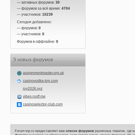
— активных форумов:
30
— форумов за всё время:
4704
— участников:
10239
Сегодня добавлено:
— форумов:
0
— участников:
0
Форумов в оффлайне:
0
5 новых форумов
assignmentmaster.org.uk
casinovodka-top.com
joy2026.xyz
vibes.rusff.me
casinoselector-club.com
Forum-top.ru предоставляет вам
список форумов
различных тематик, где 
форума
значительно облегчается, если использовать список форумов. Мы 