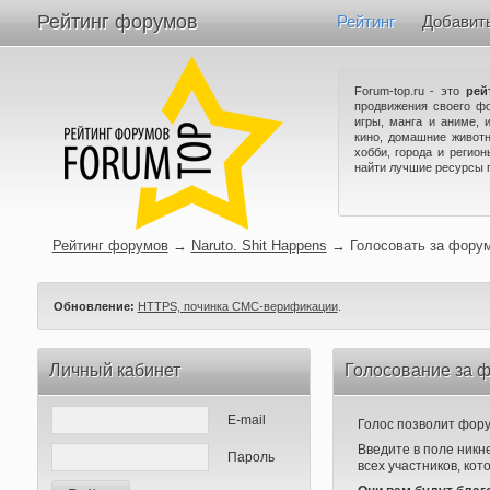
Рейтинг форумов
Рейтинг
Добавит
Forum-top.ru - это
рей
продвижения своего ф
игры, манга и аниме, 
кино, домашние животн
хобби, города и регио
найти лучшие ресурсы 
Рейтинг форумов
→
Naruto. Shit Happens
→
Голосовать за фору
Обновление:
HTTPS, починка СМС-верификации
.
Личный кабинет
Голосование за ф
E-mail
Голос позволит форум
Введите в поле никн
Пароль
всех участников, кот