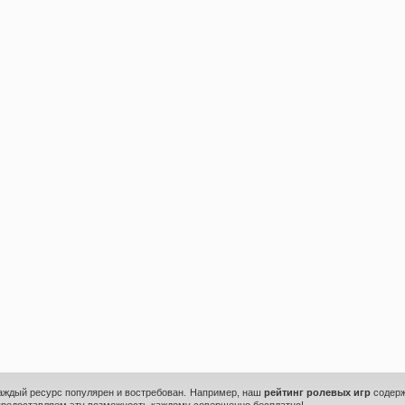
каждый ресурс популярен и востребован. Например, наш
рейтинг ролевых игр
содерж
предоставляем эту возможность каждому совершенно бесплатно!