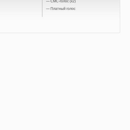
—
СМС-голос (x2)
—
Платный голос