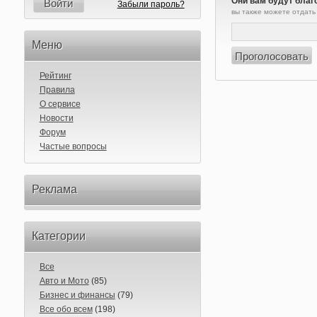
Они вам будут благ
Войти
Забыли пароль?
вы также можете отдать
Меню
Рейтинг
Правила
О сервисе
Новости
Форум
Частые вопросы
Реклама
Категории
Все
Авто и Мото
(85)
Бизнес и финансы
(79)
Все обо всем
(198)