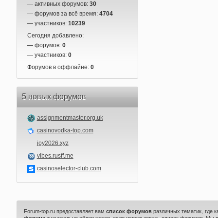
— активных форумов:
30
— форумов за всё время:
4704
— участников:
10239
Сегодня добавлено:
— форумов:
0
— участников:
0
Форумов в оффлайне:
0
5 новых форумов
assignmentmaster.org.uk
casinovodka-top.com
joy2026.xyz
vibes.rusff.me
casinoselector-club.com
Forum-top.ru предоставляет вам
список форумов
различных тематик, где 
форума
значительно облегчается, если использовать список форумов. Мы 