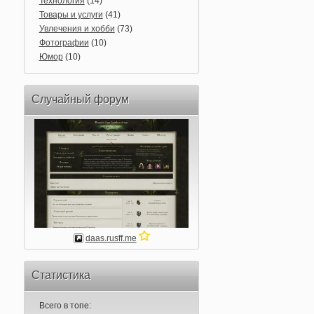
Технология
(14)
Товары и услуги
(41)
Увлечения и хобби
(73)
Фотографии
(10)
Юмор
(10)
Случайный форум
daas.rusff.me
Статистика
Всего в топе: