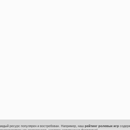
каждый ресурс популярен и востребован. Например, наш
рейтинг ролевых игр
содерж
предоставляем эту возможность каждому совершенно бесплатно!