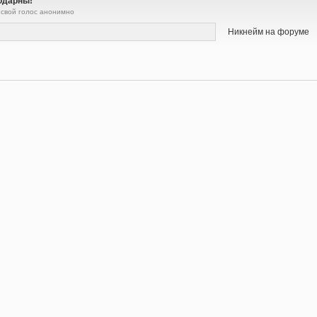
одарны!
 свой голос анонимно
Никнейм на форуме