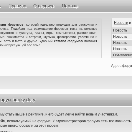
ь
Правила
О сервисе
Помощь
Новости
и
тинг форумов
, который идеально подходит для раскрутки и
орума. Подойдет под размещение форумов тематик: ролевые
Новость
искусство и культура, кланы, игры, компьютеры, развлечения,
Новость
ые, знакомства и встречи, музыка, фотографии, увлечение и
ны, авто и мото и другие. Удобный
каталог форумов
поможет
Новость
по интересующей вас теме.
Новость
Объявлен
Адрес фору
орум hunky dory
у стать выше в рейтинге, и его будет легче найти новым участникам.
ейм, используемый на форуме. У администраторов форума есть возможность 
орые проголосовали за этот проект.