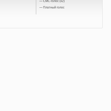
—
СМС-голос (x2)
—
Платный голос