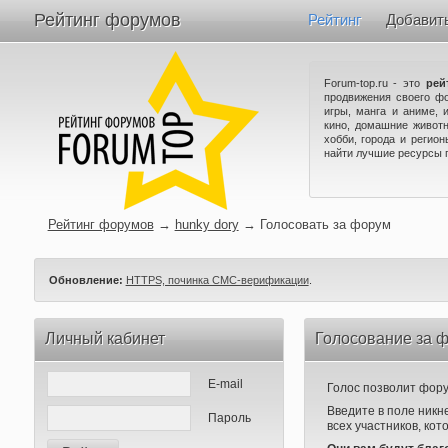
Рейтинг форумов
Рейтинг
Добавит
Forum-top.ru - это
рей
продвижения своего ф
игры, манга и аниме, 
кино, домашние животн
хобби, города и регио
найти лучшие ресурсы 
Рейтинг форумов
→
hunky dory
→
Голосовать за форум
Обновление:
HTTPS, починка СМС-верификации
.
Личный кабинет
Голосование за ф
E-mail
Голос позволит форум
Введите в поле никн
Пароль
всех участников, кот