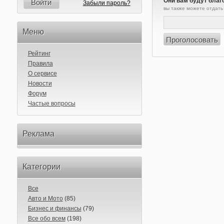
Они вам будут благ
Войти
Забыли пароль?
вы также можете отдать
Меню
Рейтинг
Правила
О сервисе
Новости
Форум
Частые вопросы
Реклама
Категории
Все
Авто и Мото
(85)
Бизнес и финансы
(79)
Все обо всем
(198)