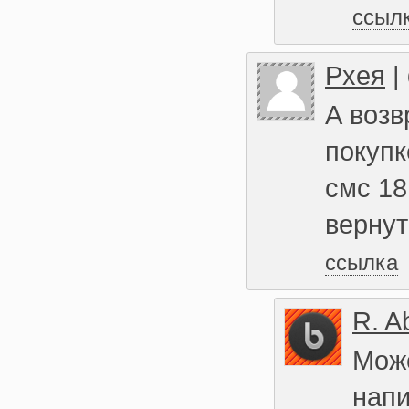
ссыл
Рхея
|
А возв
покупк
смс 18
вернут
ссылка
R. A
Може
напи