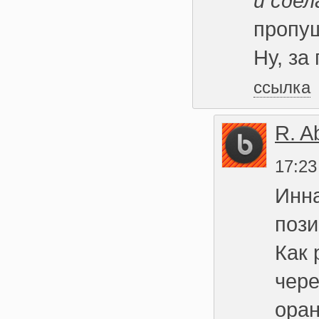
и сде
пропущ
Ну, за
ссылка
R. A
17:23
Инна
пози
Как 
чере
оран