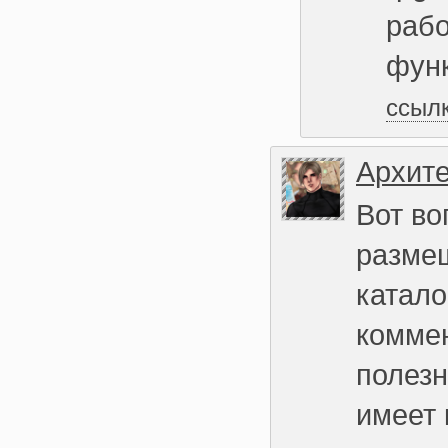
рабо
фун
ссыл
Архите
Вот во
разме
катало
коммен
полезн
имеет 