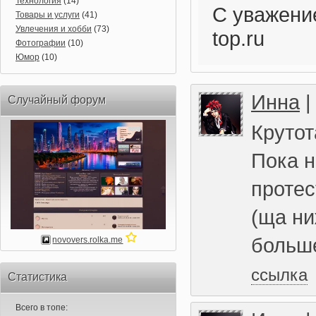
Технология
(14)
С уважени
Товары и услуги
(41)
Увлечения и хобби
(73)
top.ru
Фотографии
(10)
Юмор
(10)
Инна
Случайный форум
Крутот
Пока н
протес
(ща ни
больше
novovers.rolka.me
ссылка
Статистика
Всего в топе: