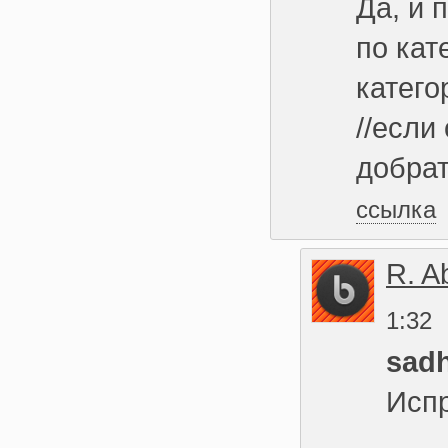
Да, и 
по кат
катего
//если
добрат
ссылка
R. A
1:32
sad
Исп