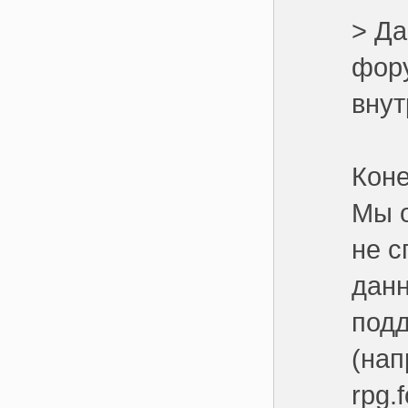
> Да
фору
внут
Коне
Мы 
не с
данн
подд
(нап
rpg.