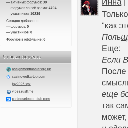
Инна
— активных форумов:
30
— форумов за всё время:
4704
Только
— участников:
10239
Сегодня добавлено:
"как э
— форумов:
0
— участников:
0
Поль
щ
Форумов в оффлайне:
0
Еще:
5 новых форумов
Если 
После 
assignmentmaster.org.uk
casinovodka-top.com
смыслю
joy2026.xyz
еще б
vibes.rusff.me
casinoselector-club.com
так са
может,