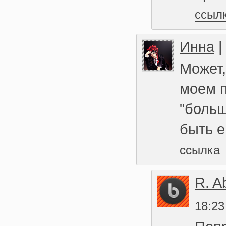
ссыл
Инна
Может,
моем 
"больш
быть е
ссылка
R. A
18:23