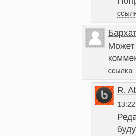
Поп
ссыл
Бархат
Может
комме
ссылка
R. A
13:22
Реда
буд