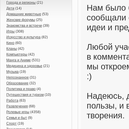
Города и регионы
(21)
Нам было 
Дети
(14)
Домашние животные
(53)
сообщали 
Женские форумы
(25)
идеи и пр
Знакомства и встречи
(39)
Игры
(308)
Искусство и культура
(82)
Кино
(60)
Любой уча
Кланы
(42)
в коммент
Компьютеры
(42)
Манга и Аниме
(531)
мы открое
Медицина и здоровье
(21)
Музыка
(19)
:)
Непознанное
(31)
Образование
(32)
Политика и право
(4)
Надеюсь, 
Путешествия и туризм
(10)
Работа
(63)
пользы, и 
Развлечения
(68)
Ролевые игры
(4358)
творения.
Семья и быт
(9)
Спорт
(19)