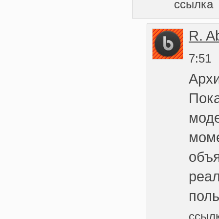
ссылка
R. A
7:51
Архи
Пока
мод
моме
объя
реа
поль
ссыл