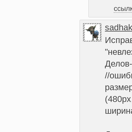
ссыл
sadha
Исправ
"невле
Делов-
//ошиб
размер
(480px
ширина