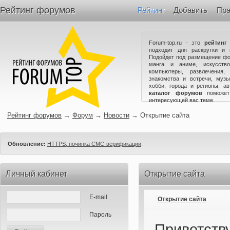
Рейтинг форумов
Рейтинг
Добавить
Пра
Forum-top.ru - это
рейтинг
подходит для раскрутки и 
Подойдет под размещение фо
манга и аниме, искусство
компьютеры, развлечения,
знакомства и встречи, музы
хобби, города и регионы, а
каталог форумов
поможет
интересующей вас теме.
Рейтинг форумов
→
Форум
→
Новости
→
Открытие сайта
Обновление:
HTTPS, починка СМС-верификации
.
Личный кабинет
Открытие сайта
E-mail
Открытие сайта
Пароль
Приветств