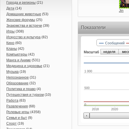
Города и регионы
(21)
Дети
(14)
Jin
Домашние животные
(53)
Женские форумы
(25)
Знакомства и встречи
(39)
Показатели
Игры
(308)
Искусство и культура
(82)
Кино
(60)
Сообщений
Кланы
(42)
неделя
мес
Маcштаб
Компьютеры
(42)
Манга и Аниме
(531)
Медицина и здоровье
(21)
1 000
Музыка
(19)
Непознанное
(31)
Образование
(32)
500
Политика и право
(4)
Путешествия и туризм
(10)
Работа
(63)
0
Развлечения
(68)
2018
2020
Ролевые игры
(4358)
Семья и быт
(9)
Спорт
(19)