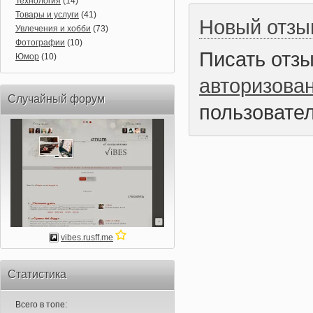
Технология
(14)
Товары и услуги
(41)
Новый отзы
Увлечения и хобби
(73)
Фотографии
(10)
Писать отз
Юмор
(10)
авторизова
Случайный форум
пользовател
vibes.rusff.me
Статистика
Всего в топе: