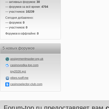
— активных форумов:
30
— форумов за всё время:
4704
— участников:
10239
Сегодня добавлено:
— форумов:
0
— участников:
0
Форумов в оффлайне:
0
5 новых форумов
assignmentmaster.org.uk
casinovodka-top.com
joy2026.xyz
vibes.rusff.me
casinoselector-club.com
Forum-top.ru предоставляет вам