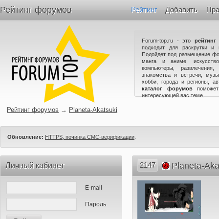
Рейтинг форумов
Рейтинг
Добавить
Пра
Forum-top.ru - это
рейтинг
подходит для раскрутки и 
Подойдет под размещение фо
манга и аниме, искусство
компьютеры, развлечения,
знакомства и встречи, музы
хобби, города и регионы, а
каталог форумов
поможет
интересующей вас теме.
Рейтинг форумов
→
Planeta-Akatsuki
Обновление:
HTTPS, починка СМС-верификации
.
2147
Planeta-Aka
Личный кабинет
E-mail
Пароль