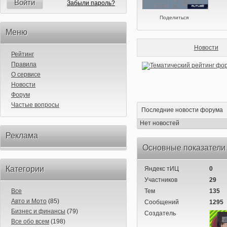
Войти
Забыли пароль?
Поделиться
Меню
Новости
Рейтинг
Правила
О сервисе
Новости
Форум
Частые вопросы
Последние новости форума
Нет новостей
Реклама
Основные показатели
Категории
Яндекс тИЦ
0
Участников
29
Все
Тем
135
Авто и Мото
(85)
Сообщений
1295
Бизнес и финансы
(79)
Создатель
Все обо всем
(198)