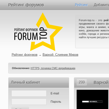
Рейтинг форумов
Рейтинг
Добавит
Forum-top.ru - это
рей
продвижения своего ф
игры, манга и аниме, 
кино, домашние животн
хобби, города и регио
найти лучшие ресурсы 
Рейтинг форумов
→
Варнэй: Слияние Миров
Обновление:
HTTPS, починка СМС-верификации
.
233
Варнэй
Личный кабинет
E-mail
Пароль