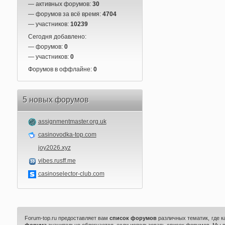
— активных форумов:
30
— форумов за всё время:
4704
— участников:
10239
Сегодня добавлено:
— форумов:
0
— участников:
0
Форумов в оффлайне:
0
5 новых форумов
assignmentmaster.org.uk
casinovodka-top.com
joy2026.xyz
vibes.rusff.me
casinoselector-club.com
Forum-top.ru предоставляет вам
список форумов
различных тематик, где 
форума
значительно облегчается, если использовать список форумов. Мы 