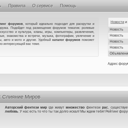
ь
Правила
О сервисе
Помощь
Новости
и
тинг форумов
, который идеально подходит для раскрутки и
орума. Подойдет под размещение форумов тематик: ролевые
Новость
искусство и культура, кланы, игры, компьютеры, развлечения,
Новость
ые, знакомства и встречи, музыка, фотографии, увлечение и
ны, авто и мото и другие. Удобный
каталог форумов
поможет
Новость
по интересующей вас теме.
Новость
Объявлен
Адрес фору
: Слияние Миров
Авторский фентези мир
где живут
множество
фентези
рас
, существу
любовь
. У нас есть то что ты так долго искал! Мы ждем тебя! Рейтинг фор