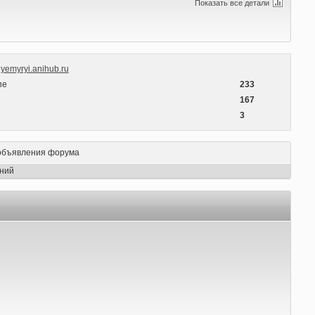
Показать все детали
yemyryi.anihub.ru
пе
233
ы
167
3
объявления форума
ний