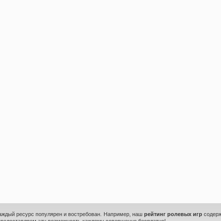
каждый ресурс популярен и востребован. Например, наш
рейтинг ролевых игр
содерж
предоставляем эту возможность каждому совершенно бесплатно!