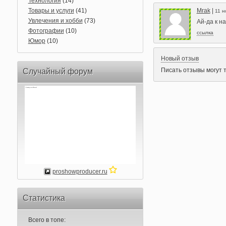
Технология
(14)
Товары и услуги
(41)
Mrak
|
11 н
Увлечения и хобби
(73)
Ай-да к на
Фотографии
(10)
ссылка
Юмор
(10)
Новый отзыв
Писать отзывы могут 
Случайный форум
proshowproducer.ru
Статистика
Всего в топе: