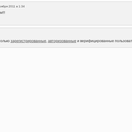
оября 2011 в 1:34
м!!!
только
зарегистрированные
,
авторизованные
и верифицированные пользоват