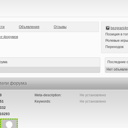
сти
Объявления
Отзывы
bezgrani4n
Позиция в то
Ролевые игр
Переходов
рума
Последние 
Нет объявле
тели форума
0
Meta-description:
Не установлено
51
Keywords:
Не установлено
332
10293