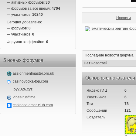
— активных форумов:
30
— форумов за всё время:
4704
— участников:
10240
Новости
Сегодня добавлено:
— форумов:
0
— участников:
0
Форумов в оффлайне:
0
Последние новости форума
5 новых форумов
Нет новостей
assignmentmaster.org.uk
Основные показатели
casinovodka-top.com
joy2026.xyz
Яндекс тИЦ
0
vibes.rusff.me
Участников
6
Тем
78
casinoselector-club.com
Сообщений
121
Создатель