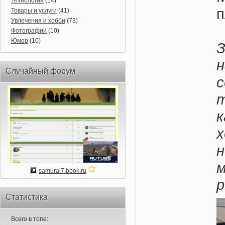
Технология
(14)
п
Товары и услуги
(41)
Увлечения и хобби
(73)
Фотографии
(10)
Юмор
(10)
н
Случайный форум
с
samurai7.bbok.ru
р
Статистика
Всего в топе: