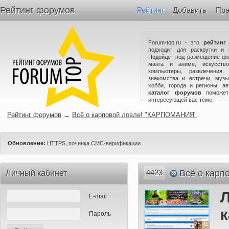
Рейтинг форумов
Рейтинг
Добавить
Пра
Forum-top.ru - это
рейтинг
подходит для раскрутки и 
Подойдет под размещение фо
манга и аниме, искусство
компьютеры, развлечения,
знакомства и встречи, музы
хобби, города и регионы, а
каталог форумов
поможет
интересующей вас теме.
Рейтинг форумов
→
Всё о карповой ловле! "КАРПОМАНИЯ"
Обновление:
HTTPS, починка СМС-верификации
.
4423
Всё о кар
Личный кабинет
E-mail
Пароль