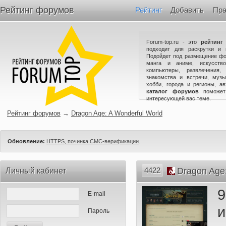
Рейтинг форумов
Рейтинг
Добавить
Пра
Forum-top.ru - это
рейтинг
подходит для раскрутки и 
Подойдет под размещение фо
манга и аниме, искусство
компьютеры, развлечения,
знакомства и встречи, музы
хобби, города и регионы, а
каталог форумов
поможет
интересующей вас теме.
Рейтинг форумов
→
Dragon Age: A Wonderful World
Обновление:
HTTPS, починка СМС-верификации
.
4422
Dragon Age:
Личный кабинет
9
E-mail
Пароль