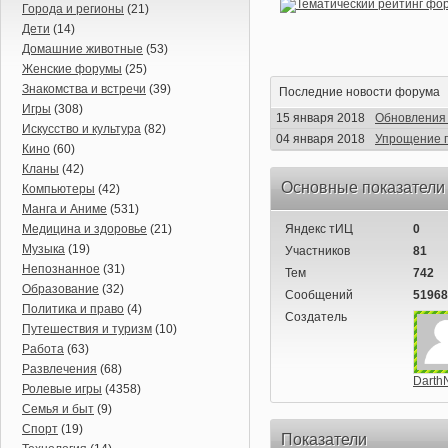
Города и регионы
(21)
Дети
(14)
Домашние животные
(53)
Женские форумы
(25)
Знакомства и встречи
(39)
Последние новости форума
Игры
(308)
15 января 2018
Обновления 
Искусство и культура
(82)
04 января 2018
Упрощение п
Кино
(60)
Кланы
(42)
Основные показатели
Компьютеры
(42)
Манга и Аниме
(531)
Медицина и здоровье
(21)
Яндекс тИЦ
0
Музыка
(19)
Участников
81
Непознанное
(31)
Тем
742
Образование
(32)
Сообщений
51968
Политика и право
(4)
Создатель
Путешествия и туризм
(10)
Работа
(63)
Развлечения
(68)
Darth
Ролевые игры
(4358)
Семья и быт
(9)
Спорт
(19)
Показатели