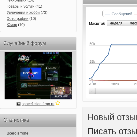
Технология
(14)
Товары и услуги
(41)
Увлечения и хобби
(73)
Сообщений
Фотографии
(10)
неделя
мес
Маcштаб
Юмор
(10)
Случайный форум
50k
25k
0k
2018
2020
2
spacefiction.f-rpg.ru
Новый отзы
Статистика
Писать отз
Всего в топе: