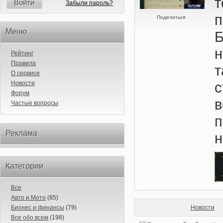
т
Войти
Забыли пароль?
п
Поделиться
Меню
Б
н
Рейтинг
Правила
т
О сервисе
Новости
Форум
Частые вопросы
п
Реклама
н
Категории
Все
Авто и Мото
(85)
Бизнес и финансы
(79)
Новости
Все обо всем
(198)