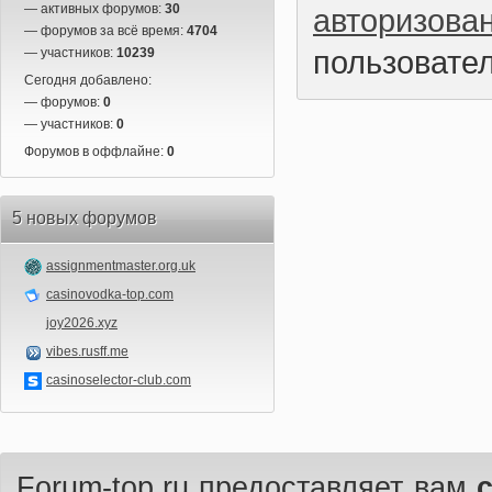
— активных форумов:
30
авторизова
— форумов за всё время:
4704
пользовател
— участников:
10239
Сегодня добавлено:
— форумов:
0
— участников:
0
Форумов в оффлайне:
0
5 новых форумов
assignmentmaster.org.uk
casinovodka-top.com
joy2026.xyz
vibes.rusff.me
casinoselector-club.com
Forum-top.ru предоставляет вам