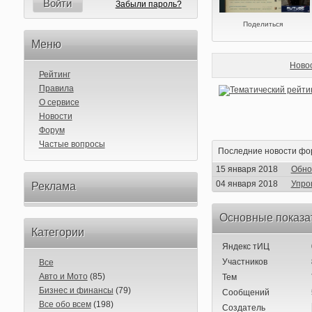
Войти
Забыли пароль?
Поделиться
Меню
Ново
Рейтинг
Правила
О сервисе
Новости
Форум
Частые вопросы
Последние новости фо
15 января 2018
Обно
04 января 2018
Упро
Реклама
Основные показа
Категории
Яндекс тИЦ
Участников
Все
Авто и Мото
(85)
Тем
Бизнес и финансы
(79)
Сообщений
Все обо всем
(198)
Создатель