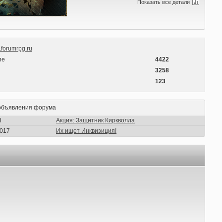
Показать все детали
.forumrpg.ru
пе
4422
ы
3258
123
объявления форума
8
Акция: Защитник Киркволла
2017
Их ищет Инквизиция!