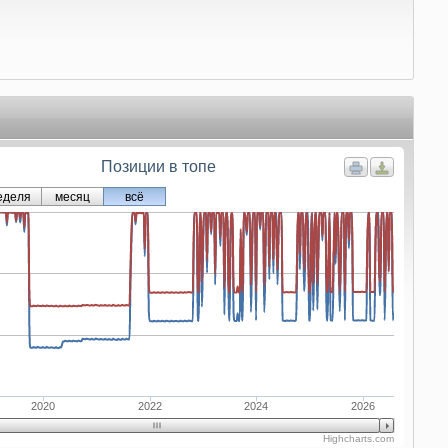
Позиции в топе
еделя
месяц
всё
2020
2022
2024
2026
Highcharts.com