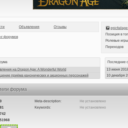
сти
Объявления
Отзывы
epicfailage
Позиция в то
Ролевые игр
Переходов
рума
Последние 
вления на Dragon Age: A Wonderful World
13 июня 201
щение приёма канонических и акционных персонажей
10 декабря 
тели форума
0
Meta-description:
Не установлено
81
Keywords:
Не установлено
742
51968