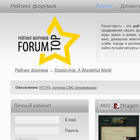
Рейтинг форумов
Рейтинг
Добавит
Forum-top.ru - это
рей
продвижения своего ф
игры, манга и аниме, 
кино, домашние животн
хобби, города и регио
найти лучшие ресурсы 
Рейтинг форумов
→
Dragon Age: A Wonderful World
Обновление:
HTTPS, починка СМС-верификации
.
4422
Dragon 
Личный кабинет
E-mail
Пароль