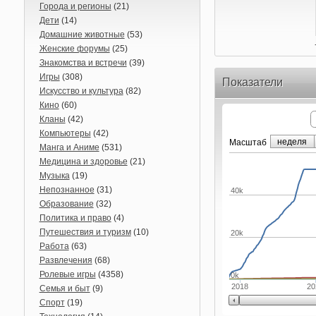
Города и регионы
(21)
Дети
(14)
Домашние животные
(53)
Женские форумы
(25)
Знакомства и встречи
(39)
Игры
(308)
Показатели
Искусство и культура
(82)
Кино
(60)
Кланы
(42)
Компьютеры
(42)
неделя
Маcштаб
Манга и Аниме
(531)
Медицина и здоровье
(21)
Музыка
(19)
Непознанное
(31)
40k
Образование
(32)
Политика и право
(4)
Путешествия и туризм
(10)
20k
Работа
(63)
Развлечения
(68)
Ролевые игры
(4358)
0k
2018
20
Семья и быт
(9)
Спорт
(19)