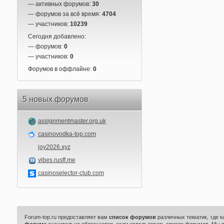
— активных форумов:
30
— форумов за всё время:
4704
— участников:
10239
Сегодня добавлено:
— форумов:
0
— участников:
0
Форумов в оффлайне:
0
5 новых форумов
assignmentmaster.org.uk
casinovodka-top.com
joy2026.xyz
vibes.rusff.me
casinoselector-club.com
Forum-top.ru предоставляет вам
список форумов
различных тематик, где 
форума
значительно облегчается, если использовать список форумов. Мы 