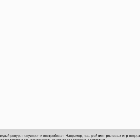
каждый ресурс популярен и востребован. Например, наш
рейтинг ролевых игр
содерж
предоставляем эту возможность каждому совершенно бесплатно!