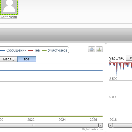
DarthNeko
Сообщений
Тем
Участников
н
Маcштаб
месяц
всё
0
2 500
5 000
20
2022
2024
2026
2018
Highcharts.com