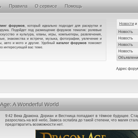
ь
Правила
О сервисе
Помощь
Новости
и
тинг форумов
, который идеально подходит для раскрутки и
орума. Подойдет под размещение форумов тематик: ролевые
Новость
искусство и культура, кланы, игры, компьютеры, развлечения,
Новость
ые, знакомства и встречи, музыка, фотографии, увлечение и
ны, авто и мото и другие. Удобный
каталог форумов
поможет
Новость
по интересующей вас теме.
Новость
Объявлен
Адрес фору
Age: A Wonderful World
9:42 Века Дракона. Дориан и Вестница попадают в тёмное будущее. Ст
разрослась на всё небо, Завеса ослабла до такой степени, что магия стал
предотвратить возможности нет.