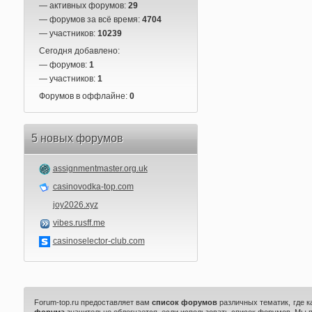
— активных форумов:
29
— форумов за всё время:
4704
— участников:
10239
Сегодня добавлено:
— форумов:
1
— участников:
1
Форумов в оффлайне:
0
5 новых форумов
assignmentmaster.org.uk
casinovodka-top.com
joy2026.xyz
vibes.rusff.me
casinoselector-club.com
Forum-top.ru предоставляет вам
список форумов
различных тематик, где 
форума
значительно облегчается, если использовать список форумов. Мы 