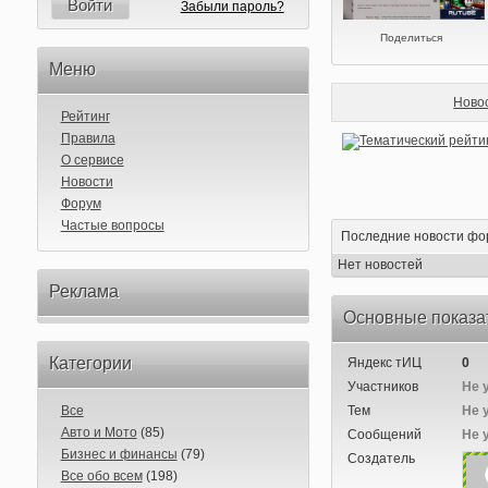
Войти
Забыли пароль?
Поделиться
Меню
Ново
Рейтинг
Правила
О сервисе
Новости
Форум
Частые вопросы
Последние новости фо
Нет новостей
Реклама
Основные показа
Категории
Яндекс тИЦ
0
Участников
Не 
Все
Тем
Не 
Авто и Мото
(85)
Сообщений
Не 
Бизнес и финансы
(79)
Создатель
Все обо всем
(198)