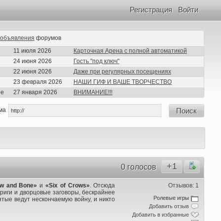
Регистрация
Войти
объявления
форумов
11 июля 2026
Карточная Арена с полной автоматикой
24 июня 2026
Гость "под ключ"
22 июня 2026
Даже при регулярных посещениях
23 февраля 2026
НАШИ ГИФ И ВАШЕ ТВОРЧЕСТВО
ие
27 января 2026
ВНИМАНИЕ!!!
ма
Поиск
+1
0 голосов
w and Bone»
и
«Six of Crows»
. Отсюда
Отзывов: 1
триги и дворцовые заговоры, бескрайнее
Ролевые игры
ятые ведут нескончаемую войну, и никто
Добавить отзыв
Добавить в избранные