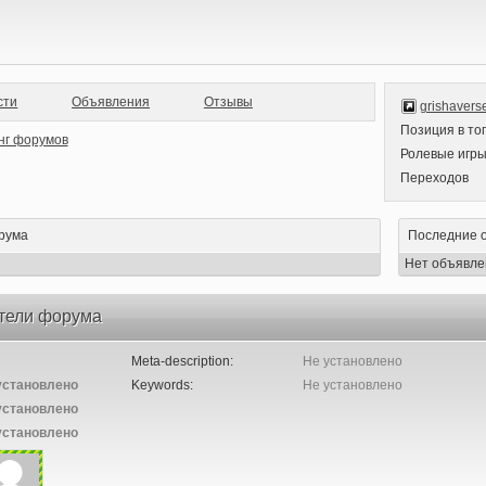
сти
Объявления
Отзывы
grishaverse
Позиция в то
Ролевые игр
Переходов
рума
Последние 
Нет объявле
тели форума
Meta-description:
Не установлено
установлено
Keywords:
Не установлено
установлено
установлено