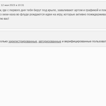
|
12 мая 2023 в 10:31
, где с первого дня тебя берут под крыло, заваливают артом и графикой и п
Из хихи-хаха во флуде рождаются идеи на игру, которые активно пожждержива
лю вас!
только
зарегистрированные
,
авторизованные
и верифицированные пользоват