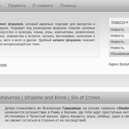
ь
Правила
О сервисе
Помощь
Новости
и
тинг форумов
, который идеально подходит для раскрутки и
орума. Подойдет под размещение форумов тематик: ролевые
Новость
искусство и культура, кланы, игры, компьютеры, развлечения,
Новость
ые, знакомства и встречи, музыка, фотографии, увлечение и
ны, авто и мото и другие. Удобный
каталог форумов
поможет
Новость
по интересующей вас теме.
Новость
Объявлен
Адрес фору
rows
shaverse | Shadow and Bone | Six of Crows
Добро пожаловать во Вселенную
Гришаверс
на основе сериала
«Shado
начинается путешествие в Равку и Керчию, где тебя ждут преступные ин
Истиноморе и Тенистый каньон. Здесь бандиты, воры, убийцы, цари и св
не сможет остаться в стороне от ее последствий.