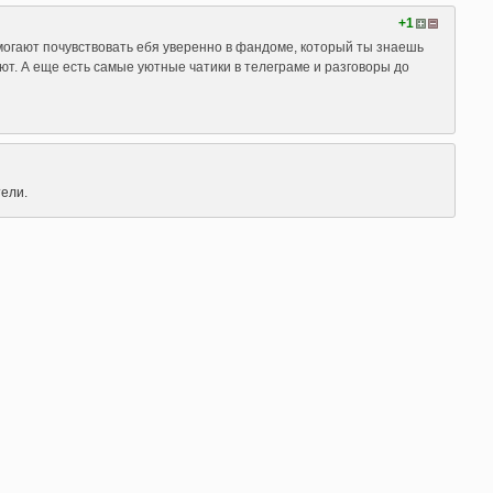
+1
омогают почувствовать ебя уверенно в фандоме, который ты знаешь
ют. А еще есть самые уютные чатики в телеграме и разговоры до
ели.