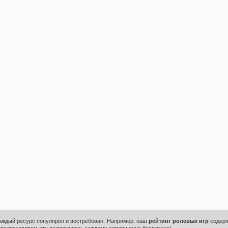
каждый ресурс популярен и востребован. Например, наш
рейтинг ролевых игр
содерж
предоставляем эту возможность каждому совершенно бесплатно!