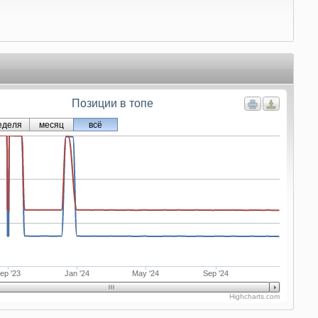
Позиции в топе
еделя
месяц
всё
ep '23
Jan '24
May '24
Sep '24
Highcharts.com