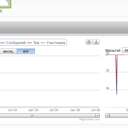
rr
Сообщений
Тем
Участников
н
Маcштаб
месяц
всё
0k
2k
4k
Jul '24
Jan '25
Jul '25
Jan '26
Jul '26
S
Highcharts.com