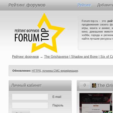
Рейтинг форумов
Рейтинг
Добавит
Forum-top.ru - это
рей
продвижения своего ф
игры, манга и аниме, 
кино, домашние животн
хобби, города и регио
найти лучшие ресурсы 
Рейтинг форумов
→
The Grishaverse | Shadow and Bone | Six of C
Обновление:
HTTPS, починка СМС-верификации
.
0
The Gri
Личный кабинет
E-mail
Пароль