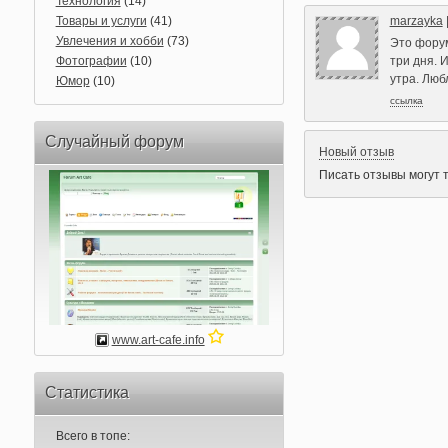
Технология
(14)
Товары и услуги
(41)
marzayka
Увлечения и хобби
(73)
Это форум
Фотографии
(10)
три дня. 
утра. Люб
Юмор
(10)
ссылка
Случайный форум
Новый отзыв
Писать отзывы могут 
www.art-cafe.info
Статистика
Всего в топе: