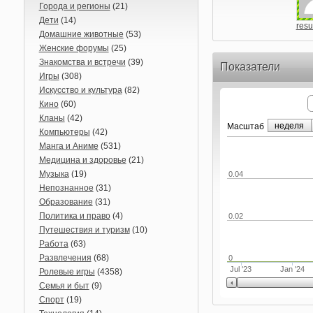
Города и регионы
(21)
Дети
(14)
resu
Домашние животные
(53)
Женские форумы
(25)
Знакомства и встречи
(39)
Показатели
Игры
(308)
Искусство и культура
(82)
Кино
(60)
Кланы
(42)
неделя
Маcштаб
Компьютеры
(42)
Манга и Аниме
(531)
Медицина и здоровье
(21)
Музыка
(19)
0.04
Непознанное
(31)
Образование
(31)
Политика и право
(4)
0.02
Путешествия и туризм
(10)
Работа
(63)
Развлечения
(68)
0
Jul '23
Jan '24
Ролевые игры
(4358)
Семья и быт
(9)
Спорт
(19)