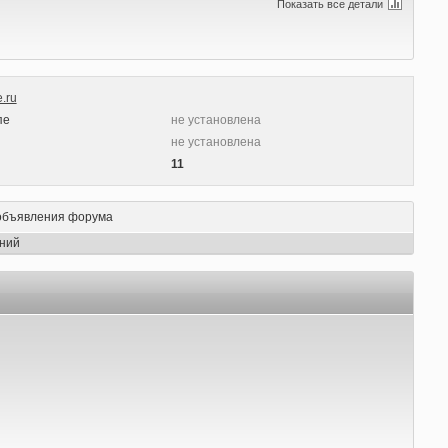
Показать все детали
.ru
пе
не установлена
ы
не установлена
11
объявления форума
ний