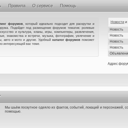
ь
Правила
О сервисе
Помощь
Новости
и
тинг форумов
, который идеально подходит для раскрутки и
орума. Подойдет под размещение форумов тематик: ролевые
Новость
искусство и культура, кланы, игры, компьютеры, развлечения,
Новость
ые, знакомства и встречи, музыка, фотографии, увлечение и
ны, авто и мото и другие. Удобный
каталог форумов
поможет
Новость
по интересующей вас теме.
Новость
Объявлен
Адрес фору
Y
Мы шьём лоскутное одеяло из фактов, событий, локаций и персонажей, 
помощью.