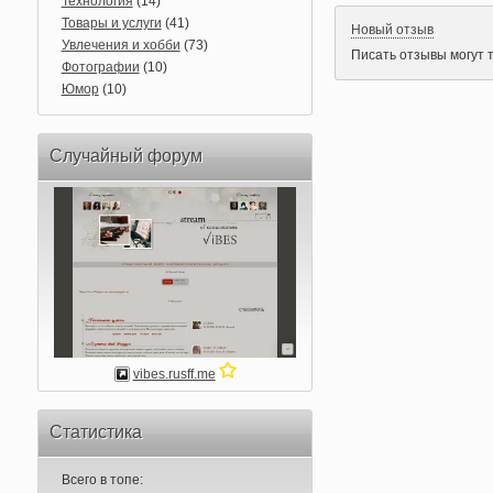
Технология
(14)
Товары и услуги
(41)
Новый отзыв
Увлечения и хобби
(73)
Писать отзывы могут 
Фотографии
(10)
Юмор
(10)
Случайный форум
vibes.rusff.me
Статистика
Всего в топе: