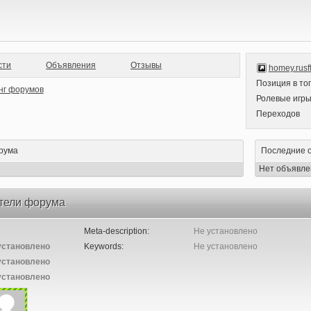
сти
Объявления
Отзывы
homey.rusf
Позиция в то
Ролевые игр
Переходов
рума
Последние 
Нет объявле
тели форума
Meta-description:
Не установлено
установлено
Keywords:
Не установлено
установлено
установлено