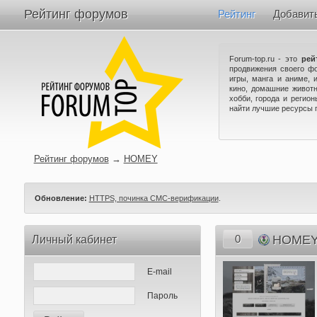
Рейтинг форумов
Рейтинг
Добавит
Forum-top.ru - это
рей
продвижения своего ф
игры, манга и аниме, 
кино, домашние животн
хобби, города и регио
найти лучшие ресурсы 
Рейтинг форумов
→
HOMEY
Обновление:
HTTPS, починка СМС-верификации
.
0
HOME
Личный кабинет
E-mail
Пароль