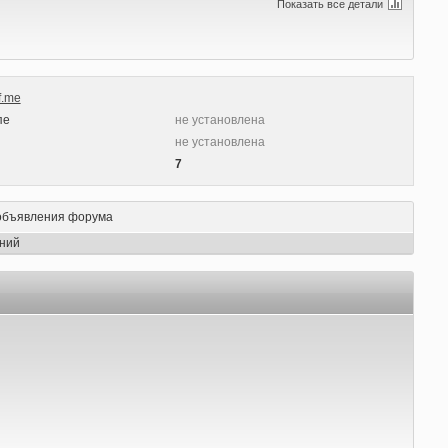
Показать все детали
f.me
пе
не установлена
ы
не установлена
7
объявления форума
ний