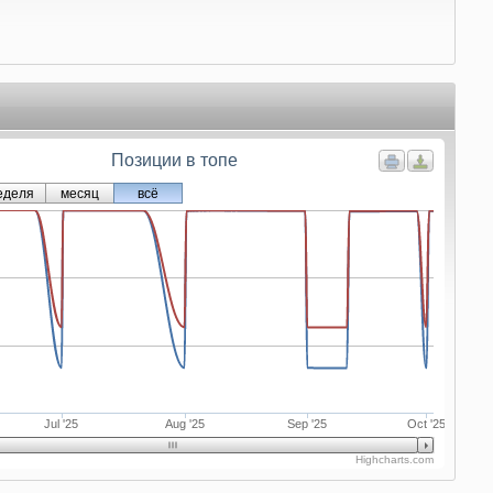
Позиции в топе
еделя
месяц
всё
Jul '25
Aug '25
Sep '25
Oct '25
Highcharts.com