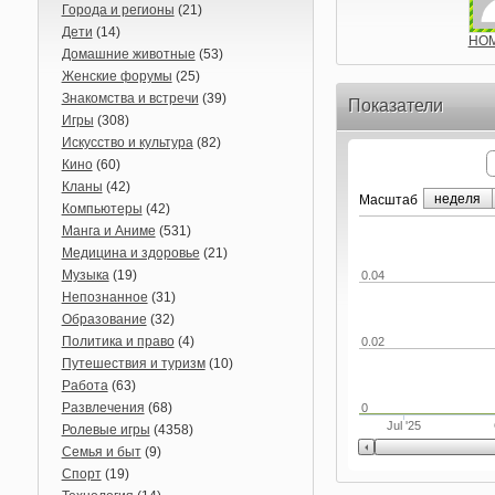
Города и регионы
(21)
Дети
(14)
HO
Домашние животные
(53)
Женские форумы
(25)
Знакомства и встречи
(39)
Показатели
Игры
(308)
Искусство и культура
(82)
Кино
(60)
Кланы
(42)
неделя
Маcштаб
Компьютеры
(42)
Манга и Аниме
(531)
Медицина и здоровье
(21)
Музыка
(19)
0.04
Непознанное
(31)
Образование
(32)
Политика и право
(4)
0.02
Путешествия и туризм
(10)
Работа
(63)
Развлечения
(68)
0
Jul '25
Ролевые игры
(4358)
Семья и быт
(9)
Спорт
(19)