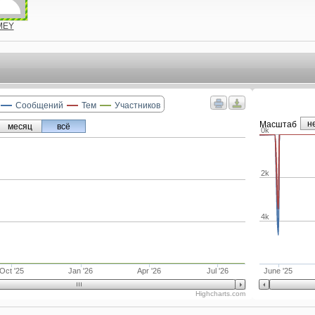
MEY
Сообщений
Тем
Участников
н
Маcштаб
месяц
всё
0k
2k
4k
Oct '25
Jan '26
Apr '26
Jul '26
June '25
Highcharts.com