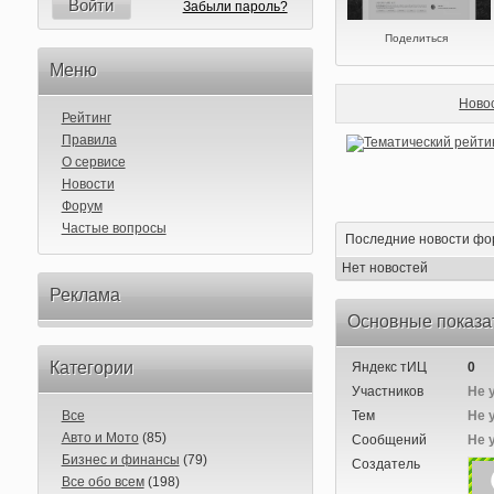
Войти
Забыли пароль?
Поделиться
Меню
Ново
Рейтинг
Правила
О сервисе
Новости
Форум
Частые вопросы
Последние новости фо
Нет новостей
Реклама
Основные показа
Категории
Яндекс тИЦ
0
Участников
Не 
Все
Тем
Не 
Авто и Мото
(85)
Сообщений
Не 
Бизнес и финансы
(79)
Создатель
Все обо всем
(198)