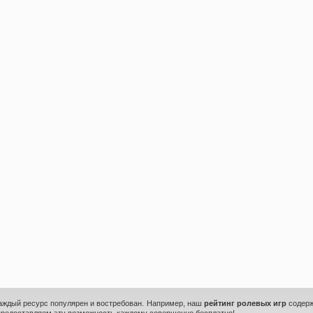
каждый ресурс популярен и востребован. Например, наш
рейтинг ролевых игр
содерж
предоставляем эту возможность каждому совершенно бесплатно!