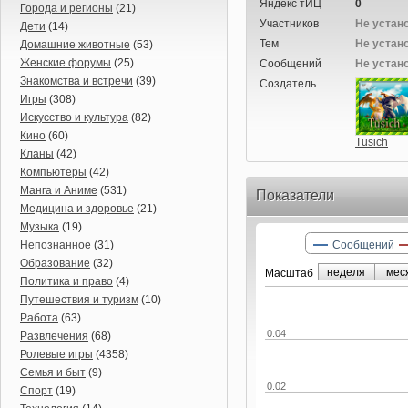
Яндекс тИЦ
0
Города и регионы
(21)
Участников
Не устан
Дети
(14)
Тем
Не устан
Домашние животные
(53)
Женские форумы
(25)
Сообщений
Не устан
Знакомства и встречи
(39)
Создатель
Игры
(308)
Искусство и культура
(82)
Кино
(60)
Tusich
Кланы
(42)
Компьютеры
(42)
Манга и Аниме
(531)
Показатели
Медицина и здоровье
(21)
Музыка
(19)
Непознанное
(31)
Сообщений
Образование
(32)
неделя
мес
Маcштаб
Политика и право
(4)
Путешествия и туризм
(10)
Работа
(63)
0.04
Развлечения
(68)
Ролевые игры
(4358)
Семья и быт
(9)
0.02
Спорт
(19)