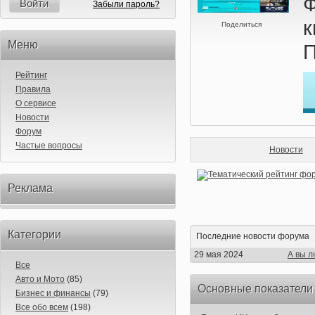
Ф
Войти
Забыли пароль?
Поделиться
Меню
П
Рейтинг
Правила
О сервисе
Новости
Форум
Частые вопросы
Новости
Реклама
Категории
Последние новости форума
29 мая 2024
А вы л
Все
Авто и Мото
(85)
Основные показатели
Бизнес и финансы
(79)
Все обо всем
(198)