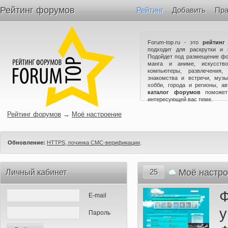
Рейтинг форумов
Рейтинг
Добавить
Пра
Forum-top.ru - это
рейтинг
подходит для раскрутки и 
Подойдет под размещение фо
манга и аниме, искусство
компьютеры, развлечения,
знакомства и встречи, музы
хобби, города и регионы, а
каталог форумов
поможет
интересующей вас теме.
Рейтинг форумов
→
Моё настроение
Обновление:
HTTPS, починка СМС-верификации
.
25
Моё настр
Личный кабинет
E-mail
Пароль