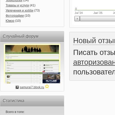
Технология
(14)
Товары и услуги
(41)
0
Увлечения и хобби
(73)
Jul '24
Jan '25
J
Фотографии
(10)
Юмор
(10)
Случайный форум
Новый отзы
Писать отз
авторизова
пользовател
samurai7.bbok.ru
Статистика
Всего в топе: