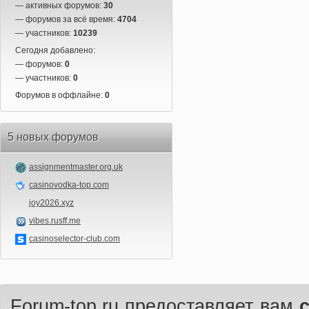
— активных форумов:
30
— форумов за всё время:
4704
— участников:
10239
Сегодня добавлено:
— форумов:
0
— участников:
0
Форумов в оффлайне:
0
5 новых форумов
assignmentmaster.org.uk
casinovodka-top.com
joy2026.xyz
vibes.rusff.me
casinoselector-club.com
Forum-top.ru предоставляет вам