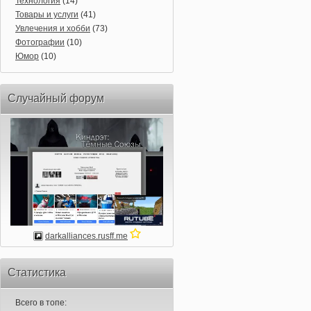
Технология
(14)
Товары и услуги
(41)
Увлечения и хобби
(73)
Фотографии
(10)
Юмор
(10)
Случайный форум
darkalliances.rusff.me
Статистика
Всего в топе: