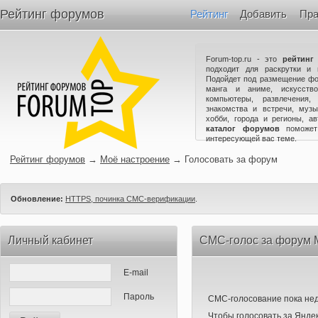
Рейтинг форумов
Рейтинг
Добавить
Пра
Forum-top.ru - это
рейтинг
подходит для раскрутки и 
Подойдет под размещение фо
манга и аниме, искусство
компьютеры, развлечения,
знакомства и встречи, музы
хобби, города и регионы, а
каталог форумов
поможет
интересующей вас теме.
Рейтинг форумов
→
Моё настроение
→
Голосовать за форум
Обновление:
HTTPS, починка СМС-верификации
.
Личный кабинет
СМС-голос за форум 
E-mail
Пароль
СМС-голосование пока нед
Чтобы голосовать за Яндек