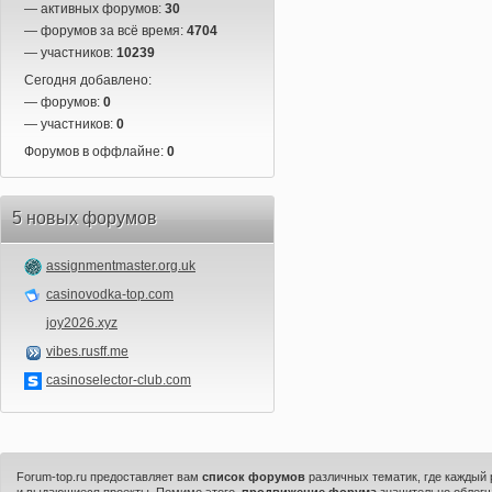
— активных форумов:
30
— форумов за всё время:
4704
— участников:
10239
Сегодня добавлено:
— форумов:
0
— участников:
0
Форумов в оффлайне:
0
5 новых форумов
assignmentmaster.org.uk
casinovodka-top.com
joy2026.xyz
vibes.rusff.me
casinoselector-club.com
Forum-top.ru предоставляет вам
список форумов
различных тематик, где каждый
и выдающиеся проекты. Помимо этого,
продвижение форума
значительно облегч