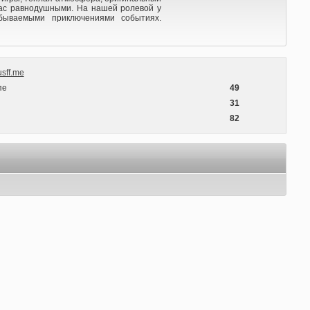
вас равнодушными. На нашей ролевой у
бываемыми приключениями событиях.
sff.me
пе
49
ы
31
82