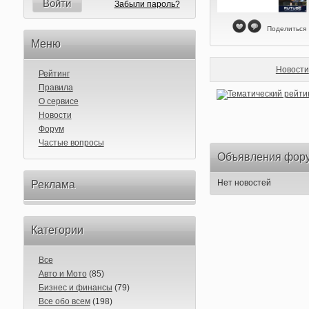
Войти
Забыли пароль?
Поделиться
Меню
Новости
Рейтинг
Правила
О сервисе
Новости
Форум
Частые вопросы
Объявления фор
Нет новостей
Реклама
Категории
Все
Авто и Мото
(85)
Бизнес и финансы
(79)
Все обо всем
(198)