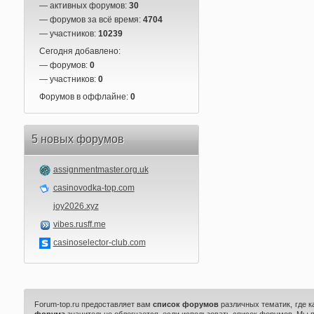
— активных форумов:
30
— форумов за всё время:
4704
— участников:
10239
Сегодня добавлено:
— форумов:
0
— участников:
0
Форумов в оффлайне:
0
5 новых форумов
assignmentmaster.org.uk
casinovodka-top.com
joy2026.xyz
vibes.rusff.me
casinoselector-club.com
Forum-top.ru предоставляет вам
список форумов
различных тематик, где 
форума
значительно облегчается, если использовать список форумов. Мы 