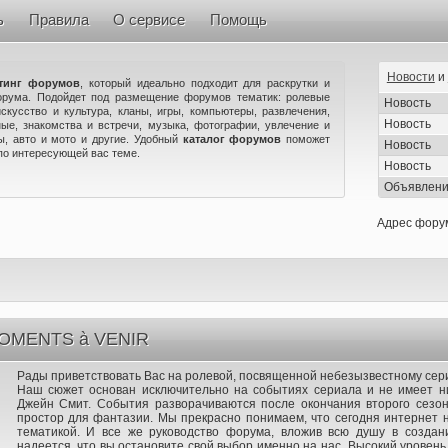
ь
Правила
О сервисе
Помощь
Новости
и
тинг форумов
, который идеально подходит для раскрутки и
орума. Подойдет под размещение форумов тематик: ролевые
Новость
искусство и культура, кланы, игры, компьютеры, развлечения,
Новость
ые, знакомства и встречи, музыка, фотографии, увлечение и
ны, авто и мото и другие. Удобный
каталог форумов
поможет
Новость
по интересующей вас теме.
Новость
Объявлен
Адрес фору
OMENTS à VENIR
Рады приветствовать Вас на ролевой, посвященной небезызвестному сери
Наш сюжет основан исключительно на событиях сериала и не имеет н
Джейн Смит. События разворачиваются после окончания второго сезон
простор для фантазии. Мы прекрасно понимаем, что сегодня интернет 
тематикой. И все же руководство форума, вложив всю душу в создан
надеется, что вы остановите свой выбор именно на нас. Высокий уровен