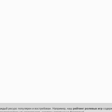
каждый ресурс популярен и востребован. Например, наш
рейтинг ролевых игр
содерж
предоставляем эту возможность каждому совершенно бесплатно!