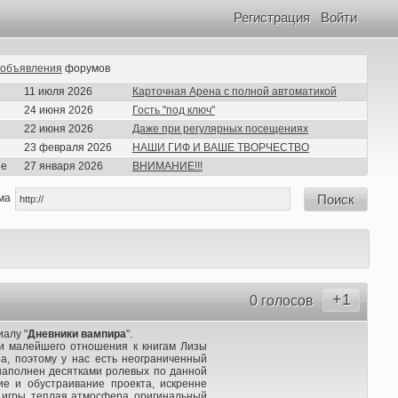
Регистрация
Войти
объявления
форумов
11 июля 2026
Карточная Арена с полной автоматикой
24 июня 2026
Гость "под ключ"
22 июня 2026
Даже при регулярных посещениях
23 февраля 2026
НАШИ ГИФ И ВАШЕ ТВОРЧЕСТВО
ие
27 января 2026
ВНИМАНИЕ!!!
ма
Поиск
+1
0 голосов
алу "
Дневники вампира
".
и малейшего отношения к книгам Лизы
а, поэтому у нас есть неограниченный
наполнен десятками ролевых по данной
ие и обустраивание проекта, искренне
ь игры, теплая атмосфера, оригинальный