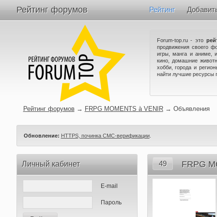
Рейтинг форумов
Рейтинг
Добавит
Forum-top.ru - это
рей
продвижения своего ф
игры, манга и аниме, 
кино, домашние животн
хобби, города и регио
найти лучшие ресурсы 
Рейтинг форумов
→
FRPG MOMENTS à VENIR
→
Объявления
Обновление:
HTTPS, починка СМС-верификации
.
49
FRPG M
Личный кабинет
E-mail
Пароль