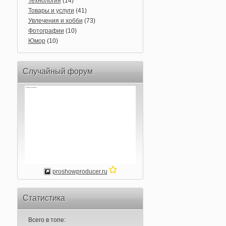
Технология
(14)
Товары и услуги
(41)
Увлечения и хобби
(73)
Фотографии
(10)
Юмор
(10)
Случайный форум
proshowproducer.ru
Статистика
Всего в топе: