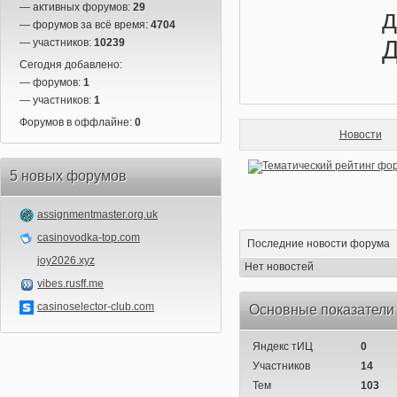
— активных форумов:
29
— форумов за всё время:
4704
Д
— участников:
10239
Сегодня добавлено:
— форумов:
1
— участников:
1
Форумов в оффлайне:
0
Новости
5 новых форумов
assignmentmaster.org.uk
casinovodka-top.com
Последние новости форума
joy2026.xyz
Нет новостей
vibes.rusff.me
casinoselector-club.com
Основные показатели
Яндекс тИЦ
0
Участников
14
Тем
103