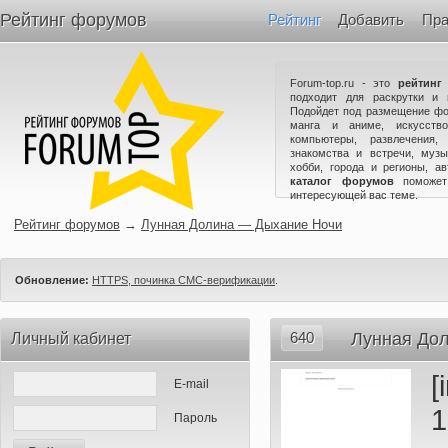
Рейтинг форумов
Рейтинг
Добавить
Пра
Forum-top.ru - это
рейтинг
подходит для раскрутки и 
Подойдет под размещение фо
манга и аниме, искусство
компьютеры, развлечения,
знакомства и встречи, музы
хобби, города и регионы, а
каталог форумов
поможет
интересующей вас теме.
Рейтинг форумов
→
Лунная Долина — Дыхание Ночи
Обновление:
HTTPS, починка СМС-верификации
.
640
Лунная До
Личный кабинет
[
E-mail
1
Пароль