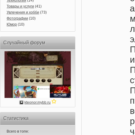
Технология
(14)
Товары и услуги
(41)
Увлечения и хобби
(73)
Фотографии
(10)
Юмор
(10)
Случайный форум
и
kteonor.mybb.ru
Статистика
Всего в топе: