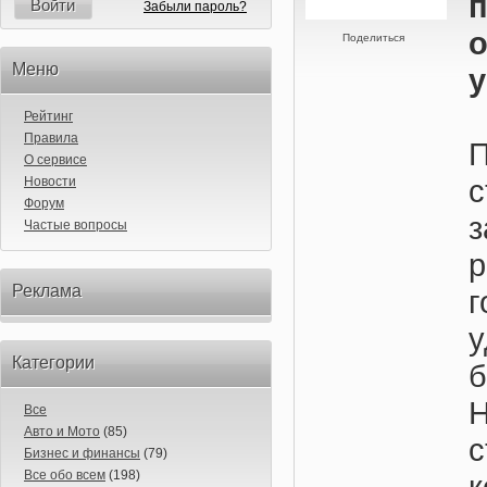
Войти
Забыли пароль?
Поделиться
Меню
Рейтинг
Правила
П
О сервисе
Новости
Форум
з
Частые вопросы
Реклама
г
Категории
б
Все
Авто и Мото
(85)
с
Бизнес и финансы
(79)
Все обо всем
(198)