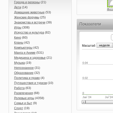
Города и регионы
(21)
Дети
(14)
Фос
Домашние животные
(53)
Женские форумы
(25)
Знакомства и встречи
(39)
Показатели
Игры
(308)
Искусство и культура
(82)
Кино
(60)
Кланы
(42)
неделя
Маcштаб
Компьютеры
(42)
Манга и Аниме
(531)
Медицина и здоровье
(21)
Музыка
(19)
0.04
Непознанное
(31)
Образование
(32)
Политика и право
(4)
0.02
Путешествия и туризм
(10)
Работа
(63)
Развлечения
(68)
0
Jan '24
Jul '24
Ролевые игры
(4358)
Семья и быт
(9)
Спорт
(19)