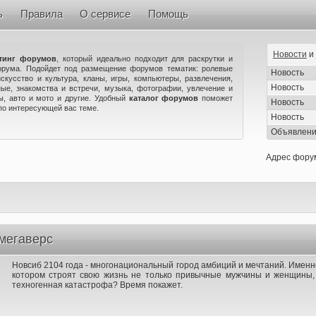
ь
Правила
О сервисе
Помощь
Новости
и
тинг форумов
, который идеально подходит для раскрутки и
орума. Подойдет под размещение форумов тематик: ролевые
Новость
искусство и культура, кланы, игры, компьютеры, развлечения,
Новость
ые, знакомства и встречи, музыка, фотографии, увлечение и
ны, авто и мото и другие. Удобный
каталог форумов
поможет
Новость
по интересующей вас теме.
Новость
Объявлен
Адрес фору
мегаверс
Новсиб 2104 года - многонациональный город амбиций и мечтаний. Именн
котором строят свою жизнь не только привычные мужчины и женщины,
техногенная катастрофа? Время покажет.