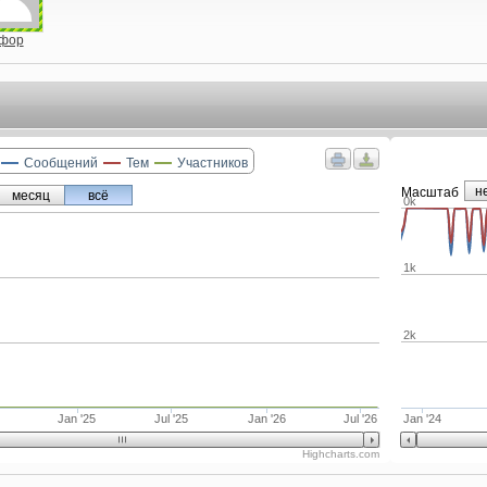
фор
Сообщений
Тем
Участников
н
Маcштаб
месяц
всё
0k
1k
2k
Jan '25
Jul '25
Jan '26
Jul '26
Jan '24
Highcharts.com