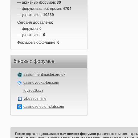
— активных форумов:
30
— форумов за всё время:
4704
— участников:
10239
Сегодня добавлено:
— форумов:
0
— участников:
0
Форумов в оффлайне:
0
5 новых форумов
assignmentmaster.org.uk
casinovodka-top.com
joy2026.xyz
vibes.rusff.me
casinoselector-club.com
Forum-top.ru предоставляет вам
список форумов
различных тематик, где 
форума
значительно облегчается, если использовать список форумов. Мы 