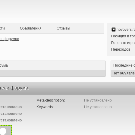
сти
Объявления
Отзывы
novovers.r
Позиция в то
Ролевые игр
Переходов
рума
Последние 
Нет объявле
тели форума
Meta-description:
Не установлено
установлено
Keywords:
Не установлено
установлено
установлено