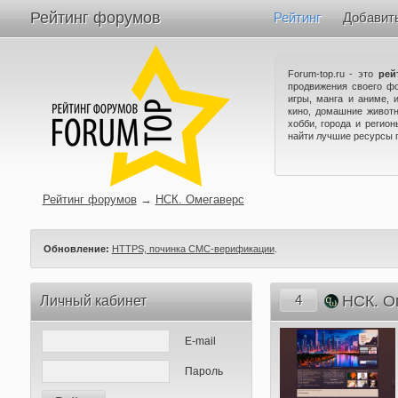
Рейтинг форумов
Рейтинг
Добавит
Forum-top.ru - это
рей
продвижения своего ф
игры, манга и аниме, 
кино, домашние животн
хобби, города и регио
найти лучшие ресурсы 
Рейтинг форумов
→
НСК. Омегаверс
Обновление:
HTTPS, починка СМС-верификации
.
4
НСК. О
Личный кабинет
E-mail
Пароль