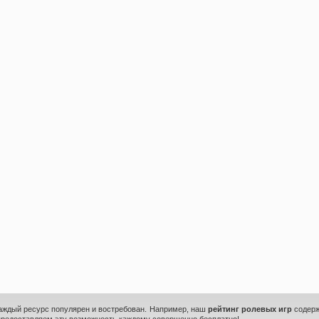
каждый ресурс популярен и востребован. Например, наш
рейтинг ролевых игр
содерж
предоставляем эту возможность каждому совершенно бесплатно!