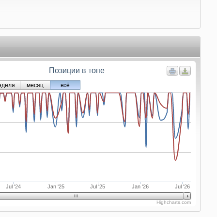
Позиции в топе
еделя
месяц
всё
Jul '24
Jan '25
Jul '25
Jan '26
Jul '26
Highcharts.com