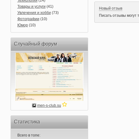
Технология
(14)
Товары и услуги
(41)
Новый отзыв
Увлечения и хобби
(73)
Писать отзывы могут 
Фотографии
(10)
Юмор
(10)
Случайный форум
men-s-club.su
Статистика
Всего в топе: