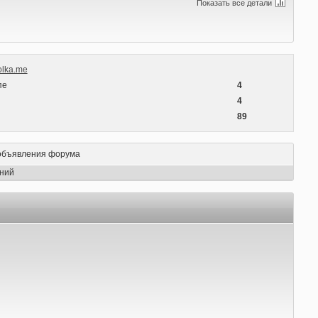
Показать все детали
olka.me
пе
4
ы
4
89
объявления форума
ний