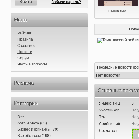
Войти
Забыли пароль?
Поделиться
Меню
Ново
Рейтинг
Правила
О сервисе
Новости
Форум
Частые вопросы
Последние новости фо
Нет новостей
Реклама
Основные показа
Категории
Яндекс тИЦ
0
Участников
Не 
Все
Тем
Не 
Авто и Мото
(85)
Сообщений
Не 
Бизнес и финансы
(79)
Создатель
Все обо всем
(198)