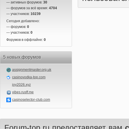
— активных форумов:
30
— форумов за всё время:
4704
— участников:
10239
Сегодня добавлено:
— форумов:
0
— участников:
0
Форумов в оффлайне:
0
5 новых форумов
assignmentmaster.org.uk
casinovodka-top.com
joy2026.xyz
vibes.rusff.me
casinoselector-club.com
Forum-top.ru предоставляет вам