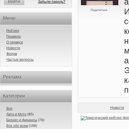
Войти
Забыли пароль?
И
Поделиться
Меню
к
Рейтинг
Правила
О сервисе
м
Новости
Форум
Частые вопросы
Э
Реклама
п
Категории
Новости
Все
Авто и Мото
(85)
Бизнес и финансы
(79)
Все обо всем
(198)