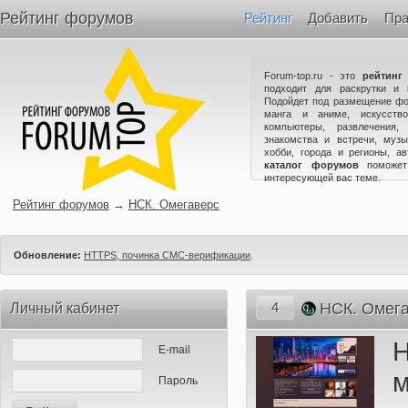
Рейтинг форумов
Рейтинг
Добавить
Пра
Forum-top.ru - это
рейтинг
подходит для раскрутки и 
Подойдет под размещение фо
манга и аниме, искусство
компьютеры, развлечения,
знакомства и встречи, музы
хобби, города и регионы, а
каталог форумов
поможет
интересующей вас теме.
Рейтинг форумов
→
НСК. Омегаверс
Обновление:
HTTPS, починка СМС-верификации
.
4
НСК. Омег
Личный кабинет
E-mail
м
Пароль