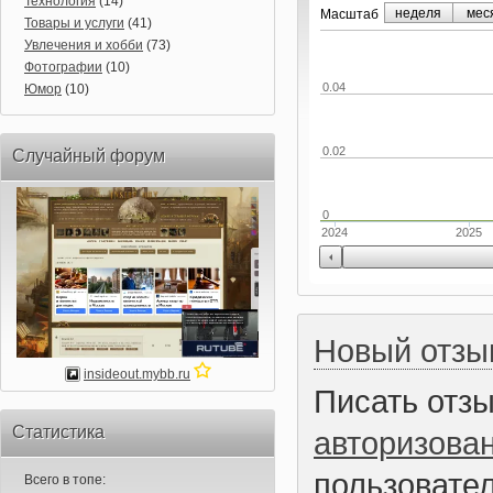
Технология
(14)
неделя
мес
Маcштаб
Товары и услуги
(41)
Увлечения и хобби
(73)
Фотографии
(10)
0.04
Юмор
(10)
0.02
Случайный форум
0
2024
2025
Новый отзы
insideout.mybb.ru
Писать отз
Статистика
авторизова
пользовател
Всего в топе: