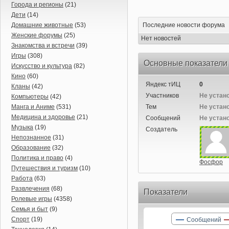
Города и регионы
(21)
Дети
(14)
Домашние животные
(53)
Последние новости форума
Женские форумы
(25)
Нет новостей
Знакомства и встречи
(39)
Игры
(308)
Основные показатели
Искусство и культура
(82)
Кино
(60)
Яндекс тИЦ
0
Кланы
(42)
Участников
Не устан
Компьютеры
(42)
Манга и Аниме
(531)
Тем
Не устан
Медицина и здоровье
(21)
Сообщений
Не устан
Музыка
(19)
Создатель
Непознанное
(31)
Образование
(32)
Политика и право
(4)
Фосфор
Путешествия и туризм
(10)
Работа
(63)
Развлечения
(68)
Показатели
Ролевые игры
(4358)
Семья и быт
(9)
Спорт
(19)
Сообщений