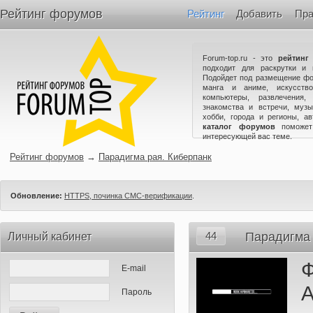
Рейтинг форумов
Рейтинг
Добавить
Пра
Forum-top.ru - это
рейтинг
подходит для раскрутки и 
Подойдет под размещение фо
манга и аниме, искусство
компьютеры, развлечения,
знакомства и встречи, музы
хобби, города и регионы, а
каталог форумов
поможет
интересующей вас теме.
Рейтинг форумов
→
Парадигма рая. Киберпанк
Обновление:
HTTPS, починка СМС-верификации
.
44
Парадигма 
Личный кабинет
Ф
E-mail
А
Пароль