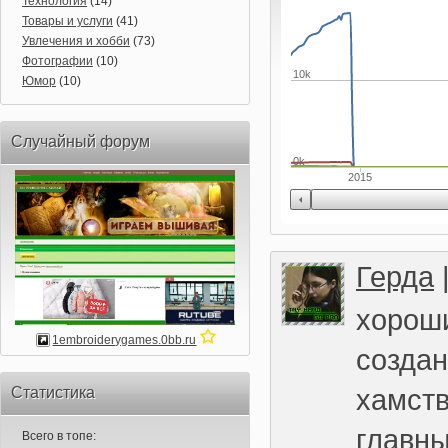
Технология
(14)
Товары и услуги
(41)
Увлечения и хобби
(73)
Фотографии
(10)
10k
Юмор
(10)
Случайный форум
0k
2015
Герда
хорош
1embroiderygames.0bb.ru
создан
хамств
Статистика
главн
Всего в топе: