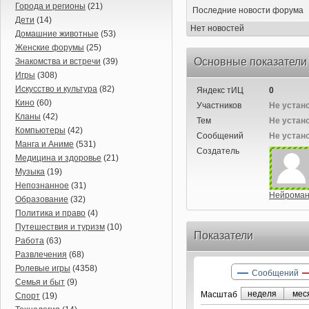
Города и регионы
(21)
Последние новости форума
Дети
(14)
Нет новостей
Домашние животные
(53)
Женские форумы
(25)
Основные показатели
Знакомства и встречи
(39)
Игры
(308)
Искусство и культура
(82)
Яндекс тИЦ
0
Кино
(60)
Участников
Не устан
Кланы
(42)
Тем
Не устан
Компьютеры
(42)
Сообщений
Не устан
Манга и Аниме
(531)
Создатель
Медицина и здоровье
(21)
Музыка
(19)
Непознанное
(31)
Нейроман
Образование
(32)
Политика и право
(4)
Путешествия и туризм
(10)
Показатели
Работа
(63)
Развлечения
(68)
Ролевые игры
(4358)
Сообщений
Семья и быт
(9)
неделя
мес
Маcштаб
Спорт
(19)