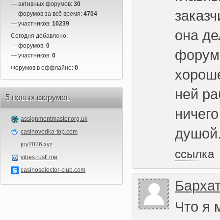
— активных форумов:
30
заказч
— форумов за всё время:
4704
— участников:
10239
она де
Сегодня добавлено:
— форумов:
0
форум
— участников:
0
Форумов в оффлайне:
0
хороше
ней ра
5 новых форумов
ничего
assignmentmaster.org.uk
душой
casinovodka-top.com
joy2026.xyz
ссылка
vibes.rusff.me
casinoselector-club.com
Бархат
Что я 