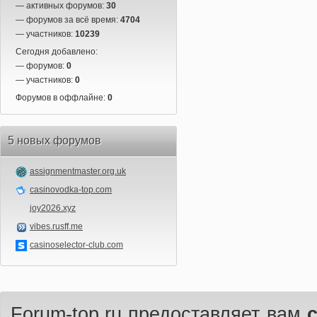
— активных форумов:
30
— форумов за всё время:
4704
— участников:
10239
Сегодня добавлено:
— форумов:
0
— участников:
0
Форумов в оффлайне:
0
5 новых форумов
assignmentmaster.org.uk
casinovodka-top.com
joy2026.xyz
vibes.rusff.me
casinoselector-club.com
Forum-top.ru предоставляет вам