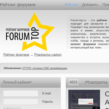
Рейтинг форумов
Рейтинг
Добавить
Пра
Forum-top.ru - это
рейтинг
подходит для раскрутки и 
Подойдет под размещение фо
манга и аниме, искусство
компьютеры, развлечения,
знакомства и встречи, музы
хобби, города и регионы, а
каталог форумов
поможет
интересующей вас теме.
Рейтинг форумов
→
Phantasma caelum
Обновление:
HTTPS, починка СМС-верификации
.
4653
Phantasma 
Личный кабинет
О
E-mail
Пароль