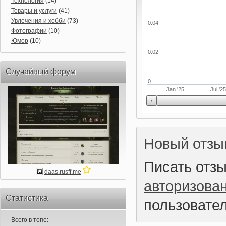
Технология
(14)
Товары и услуги
(41)
Увлечения и хобби
(73)
0.04
Фотографии
(10)
Юмор
(10)
0.02
Случайный форум
0
Jan '25
Jul '25
Новый отзы
Писать отз
daas.rusff.me
авторизова
Статистика
пользовател
Всего в топе: