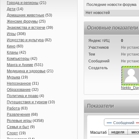
Города и регионы
(21)
Последние новости форума
Дети
(14)
Нет новостей
Домашние животные
(53)
Женские форумы
(25)
Основные показатели
Знакомства и встречи
(39)
Игры
(308)
Искусство и культура
(82)
Яндекс тИЦ
0
Кино
(60)
Участников
Не устан
Кланы
(42)
Тем
Не устан
Компьютеры
(42)
Сообщений
Не устан
Манга и Аниме
(531)
Создатель
Медицина и здоровье
(21)
Музыка
(19)
Непознанное
(31)
Nekto_Da
Образование
(32)
Политика и право
(4)
Путешествия и туризм
(10)
Показатели
Работа
(63)
Развлечения
(68)
Ролевые игры
(4358)
Сообщений
Семья и быт
(9)
неделя
мес
Маcштаб
Спорт
(19)