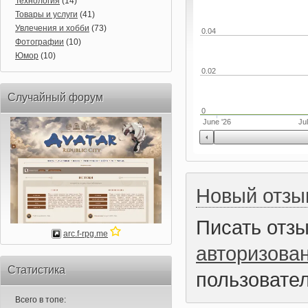
Технология
(14)
Товары и услуги
(41)
Увлечения и хобби
(73)
0.04
Фотографии
(10)
Юмор
(10)
0.02
Случайный форум
0
June '26
Jul
Новый отзы
Писать отз
arc.f-rpg.me
авторизова
Статистика
пользовател
Всего в топе: