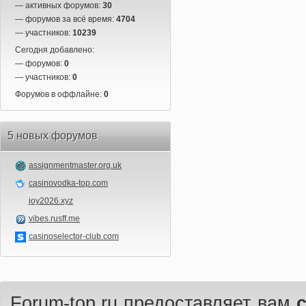
— активных форумов:
30
— форумов за всё время:
4704
— участников:
10239
Сегодня добавлено:
— форумов:
0
— участников:
0
Форумов в оффлайне:
0
5 новых форумов
assignmentmaster.org.uk
casinovodka-top.com
joy2026.xyz
vibes.rusff.me
casinoselector-club.com
Forum-top.ru предоставляет вам