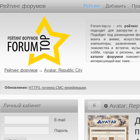
Рейтинг форумов
Рейтинг
Добавить
Пра
Forum-top.ru - это
рейтинг
подходит для раскрутки и 
Подойдет под размещение фо
манга и аниме, искусство
компьютеры, развлечения,
знакомства и встречи, музы
хобби, города и регионы, а
каталог форумов
поможет
интересующей вас теме.
Рейтинг форумов
→
Avatar: Republic City
Обновление:
HTTPS, починка СМС-верификации
.
6
Avatar: Repu
Личный кабинет
E-mail
Пароль