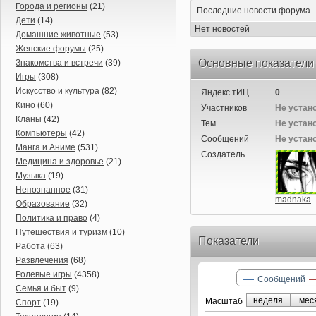
Города и регионы
(21)
Последние новости форума
Дети
(14)
Нет новостей
Домашние животные
(53)
Женские форумы
(25)
Основные показатели
Знакомства и встречи
(39)
Игры
(308)
Искусство и культура
(82)
Яндекс тИЦ
0
Кино
(60)
Участников
Не устан
Кланы
(42)
Тем
Не устан
Компьютеры
(42)
Сообщений
Не устан
Манга и Аниме
(531)
Создатель
Медицина и здоровье
(21)
Музыка
(19)
Непознанное
(31)
madnaka
Образование
(32)
Политика и право
(4)
Путешествия и туризм
(10)
Показатели
Работа
(63)
Развлечения
(68)
Ролевые игры
(4358)
Сообщений
Семья и быт
(9)
неделя
мес
Маcштаб
Спорт
(19)