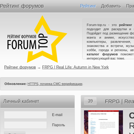
Рейтинг форумов
Рейтинг
Добавить
Пра
Forum-top.ru - это
рейтинг
подходит для раскрутки и 
Подойдет под размещение фо
манга и аниме, искусство
компьютеры, развлечения,
знакомства и встречи, музы
хобби, города и регионы, а
каталог форумов
поможет
интересующей вас теме.
Рейтинг форумов
→
FRPG | Real Life: Autumn in New York
Обновление:
HTTPS, починка СМС-верификации
.
39
FRPG | Real
Личный кабинет
E-mail
R
Пароль