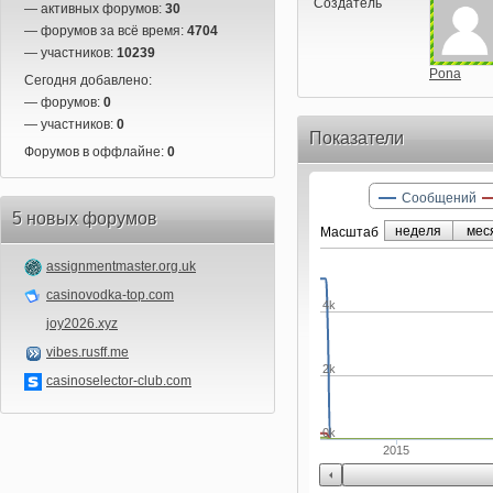
Создатель
— активных форумов:
30
— форумов за всё время:
4704
— участников:
10239
Pona
Сегодня добавлено:
— форумов:
0
— участников:
0
Показатели
Форумов в оффлайне:
0
Сообщений
5 новых форумов
неделя
мес
Маcштаб
assignmentmaster.org.uk
casinovodka-top.com
4k
joy2026.xyz
vibes.rusff.me
2k
casinoselector-club.com
0k
2015