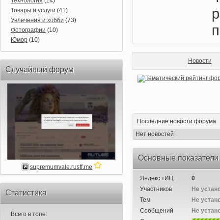
Технология
(14)
Товары и услуги
(41)
Увлечения и хобби
(73)
п
Фотографии
(10)
Юмор
(10)
Новости
Случайный форум
Последние новости форума
Нет новостей
Основные показатели
supremumvale.rusff.me
Яндекс тИЦ
0
Участников
Не устан
Статистика
Тем
Не устан
Сообщений
Не устан
Всего в топе: