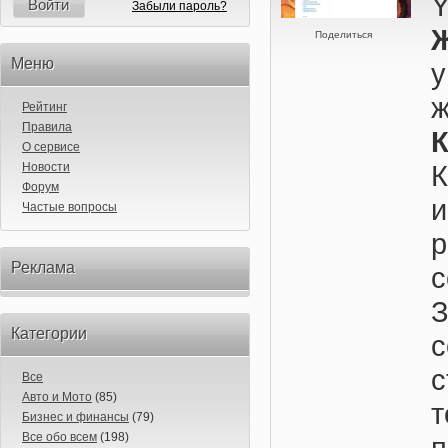
Y
Войти
Забыли пароль?
Поделиться
Меню
ж
Рейтинг
Правила
К
О сервисе
К
Новости
Форум
Частые вопросы
р
Реклама
Категории
с
Все
Авто и Мото
(85)
т
Бизнес и финансы
(79)
Все обо всем
(198)
п