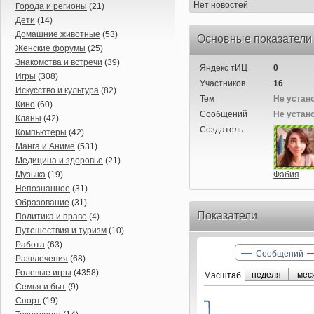
Нет новостей
Города и регионы
(21)
Дети
(14)
Домашние животные
(53)
Основные показатели
Женские форумы
(25)
Знакомства и встречи
(39)
Яндекс тИЦ
0
Игры
(308)
Участников
16
Искусство и культура
(82)
Тем
Не устан
Кино
(60)
Сообщений
Не устан
Кланы
(42)
Создатель
Компьютеры
(42)
Манга и Аниме
(531)
Медицина и здоровье
(21)
Музыка
(19)
Фабия
Непознанное
(31)
Образование
(31)
Показатели
Политика и право
(4)
Путешествия и туризм
(10)
Работа
(63)
Сообщений
Развлечения
(68)
Ролевые игры
(4358)
неделя
мес
Маcштаб
Семья и быт
(9)
Спорт
(19)