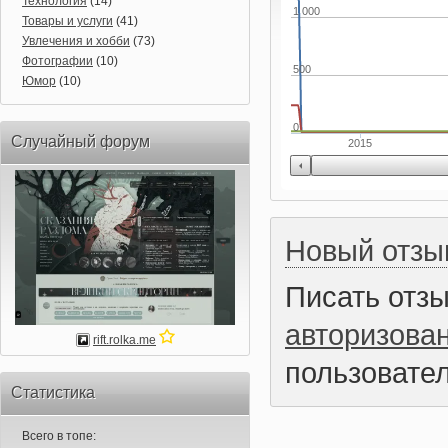
Технология
(14)
1 000
Товары и услуги
(41)
Увлечения и хобби
(73)
Фотографии
(10)
500
Юмор
(10)
0
Случайный форум
2015
Новый отзы
Писать отз
авторизова
rift.rolka.me
пользовател
Статистика
Всего в топе: