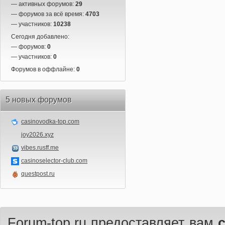
— активных форумов:
29
— форумов за всё время:
4703
— участников:
10238
Сегодня добавлено:
— форумов:
0
— участников:
0
Форумов в оффлайне:
0
5 новых форумов
casinovodka-top.com
joy2026.xyz
vibes.rusff.me
casinoselector-club.com
questpost.ru
Forum-top.ru предоставляет вам