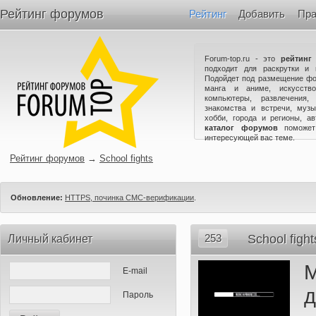
Рейтинг форумов
Рейтинг
Добавить
Пра
Forum-top.ru - это
рейтинг
подходит для раскрутки и 
Подойдет под размещение фо
манга и аниме, искусство
компьютеры, развлечения,
знакомства и встречи, музы
хобби, города и регионы, а
каталог форумов
поможет
интересующей вас теме.
Рейтинг форумов
→
School fights
Обновление:
HTTPS, починка СМС-верификации
.
253
School fight
Личный кабинет
М
E-mail
Пароль