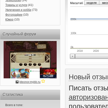
Технология
(14)
неделя
мес
Маcштаб
Товары и услуги
(41)
Увлечения и хобби
(73)
Фотографии
(10)
200k
Юмор
(10)
100k
Случайный форум
0k
2018
2020
Новый отзы
kteonor.mybb.ru
Писать отз
Статистика
авторизова
пользовател
Всего в топе: