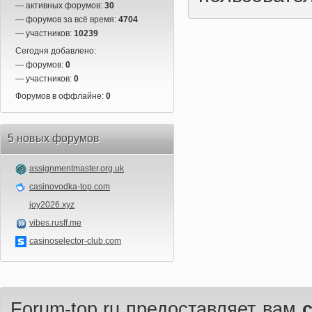
— активных форумов:
30
— форумов за всё время:
4704
— участников:
10239
Сегодня добавлено:
— форумов:
0
— участников:
0
Форумов в оффлайне:
0
5 новых форумов
assignmentmaster.org.uk
casinovodka-top.com
joy2026.xyz
vibes.rusff.me
casinoselector-club.com
Forum-top.ru предоставляет вам