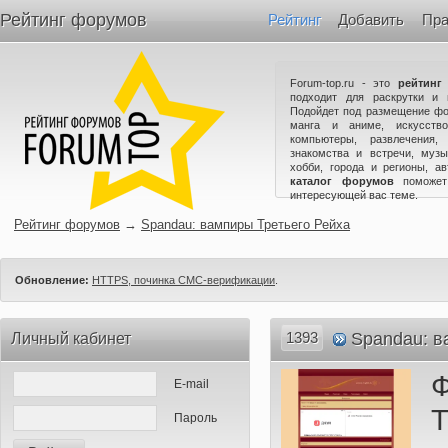
Рейтинг форумов
Рейтинг
Добавить
Пра
Forum-top.ru - это
рейтинг
подходит для раскрутки и 
Подойдет под размещение фо
манга и аниме, искусство
компьютеры, развлечения,
знакомства и встречи, музы
хобби, города и регионы, а
каталог форумов
поможет
интересующей вас теме.
Рейтинг форумов
→
Spandau: вампиры Третьего Рейха
Обновление:
HTTPS, починка СМС-верификации
.
1393
Spandau: в
Личный кабинет
E-mail
Т
Пароль