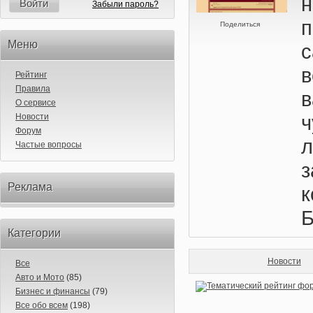
н
Войти
Забыли пароль?
п
Поделиться
Меню
Рейтинг
Правила
О сервисе
Новости
Форум
Частые вопросы
з
Реклама
к
Б
Категории
Новости
Все
Авто и Мото
(85)
Бизнес и финансы
(79)
Все обо всем
(198)