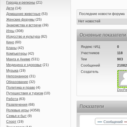
Города и регионы
(21)
Дети
(14)
Домашние животные
(53)
Последние новости форума
Женские форумы
(25)
Нет новостей
Знакомства и встречи
(39)
Игры
(308)
Основные показатели
Искусство и культура
(82)
Кино
(60)
Яндекс тИЦ
0
Кланы
(42)
Участников
118
Компьютеры
(42)
Манга и Аниме
(531)
Тем
903
Медицина и здоровье
(21)
Сообщений
21082
Музыка
(19)
Создатель
Непознанное
(31)
Образование
(32)
Политика и право
(4)
DocFe
Путешествия и туризм
(10)
Работа
(63)
Развлечения
(68)
Показатели
Ролевые игры
(4358)
Семья и быт
(9)
Спорт
(19)
Сообщений