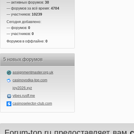
— активных форумов:
30
— форумов за всё время:
4704
— участников:
10239
Сегодня добавлено:
— форумов:
0
— участников:
0
Форумов в оффлайне:
0
5 новых форумов
assignmentmaster.org.uk
casinovodka-top.com
joy2026.xyz
vibes.rusff.me
casinoselector-club.com
Forum-top.ru предоставляет вам