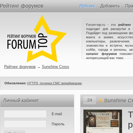
Рейтинг форумов
Рейтинг
Добавить
Пра
Forum-top.ru - это
рейтинг
подходит для раскрутки и 
Подойдет под размещение фо
манга и аниме, искусство
компьютеры, развлечения,
знакомства и встречи, музы
хобби, города и регионы, а
каталог форумов
поможет
интересующей вас теме.
Рейтинг форумов
→
Sunshine Cross
Обновление:
HTTPS, починка СМС-верификации
.
24
Sunshine C
Личный кабинет
E-mail
Пароль