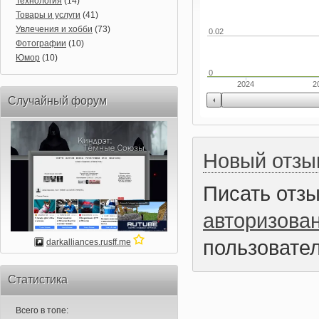
Технология
(14)
Товары и услуги
(41)
Увлечения и хобби
(73)
0.02
Фотографии
(10)
Юмор
(10)
0
2024
2
Случайный форум
Новый отзы
Писать отз
авторизова
пользовател
darkalliances.rusff.me
Статистика
Всего в топе: