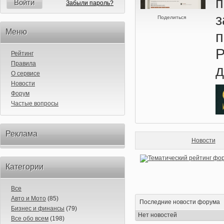
п
Войти
Забыли пароль?
Поделиться
Меню
п
Р
Рейтинг
Правила
д
О сервисе
Новости
Форум
Частые вопросы
Реклама
Новости
Категории
Все
Авто и Мото
(85)
Последние новости форума
Бизнес и финансы
(79)
Нет новостей
Все обо всем
(198)