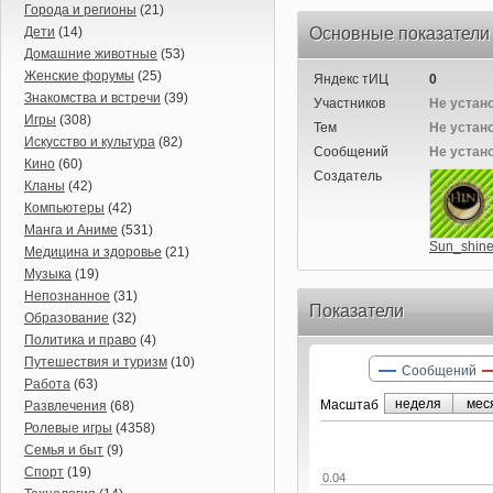
Города и регионы
(21)
Дети
(14)
Основные показатели
Домашние животные
(53)
Женские форумы
(25)
Яндекс тИЦ
0
Знакомства и встречи
(39)
Участников
Не устан
Игры
(308)
Тем
Не устан
Искусство и культура
(82)
Сообщений
Не устан
Кино
(60)
Создатель
Кланы
(42)
Компьютеры
(42)
Манга и Аниме
(531)
Sun_shin
Медицина и здоровье
(21)
Музыка
(19)
Непознанное
(31)
Показатели
Образование
(32)
Политика и право
(4)
Путешествия и туризм
(10)
Сообщений
Работа
(63)
неделя
мес
Маcштаб
Развлечения
(68)
Ролевые игры
(4358)
Семья и быт
(9)
Спорт
(19)
0.04