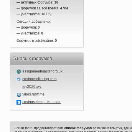
— активных форумов:
30
— форумов за всё время:
4704
— участников:
10239
Сегодня добавлено:
— форумов:
0
— участников:
0
Форумов в оффлайне:
0
5 новых форумов
assignmentmaster.org.uk
casinovodka-top.com
joy2026.xyz
vibes.rusff.me
casinoselector-club.com
Forum-top.ru предоставляет вам
список форумов
различных тематик, где 
форума
значительно облегчается, если использовать список форумов. Мы 