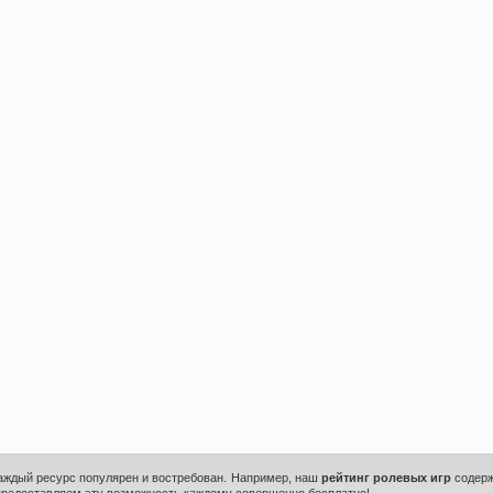
каждый ресурс популярен и востребован. Например, наш
рейтинг ролевых игр
содерж
предоставляем эту возможность каждому совершенно бесплатно!