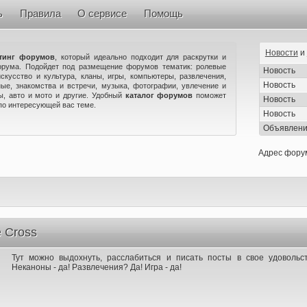
ь
Правила
О сервисе
Помощь
Новости
и
тинг форумов
, который идеально подходит для раскрутки и
орума. Подойдет под размещение форумов тематик: ролевые
Новость
искусство и культура, кланы, игры, компьютеры, развлечения,
Новость
ые, знакомства и встречи, музыка, фотографии, увлечение и
ны, авто и мото и другие. Удобный
каталог форумов
поможет
Новость
по интересующей вас теме.
Новость
Объявлен
Адрес фору
 Cross
Тут можно выдохнуть, расслабиться и писать посты в свое удовольс
Неканоны - да! Развлечения? Да! Игра - да!