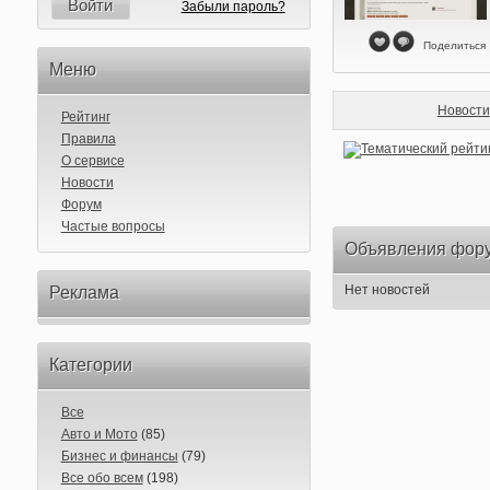
Войти
Забыли пароль?
Поделиться
Меню
Новости
Рейтинг
Правила
О сервисе
Новости
Форум
Частые вопросы
Объявления фор
Нет новостей
Реклама
Категории
Все
Авто и Мото
(85)
Бизнес и финансы
(79)
Все обо всем
(198)