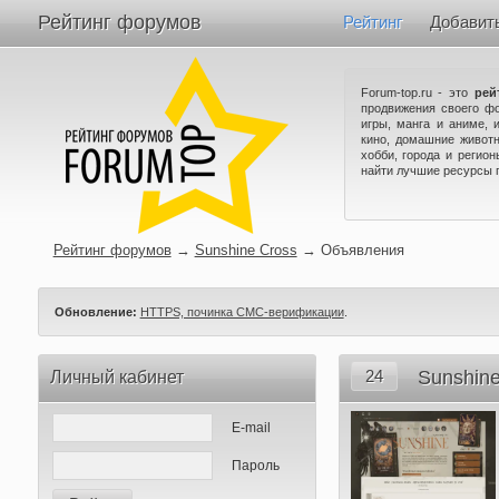
Рейтинг форумов
Рейтинг
Добавит
Forum-top.ru - это
рей
продвижения своего ф
игры, манга и аниме, 
кино, домашние животн
хобби, города и регио
найти лучшие ресурсы 
Рейтинг форумов
→
Sunshine Cross
→
Объявления
Обновление:
HTTPS, починка СМС-верификации
.
24
Sunshine
Личный кабинет
E-mail
Пароль