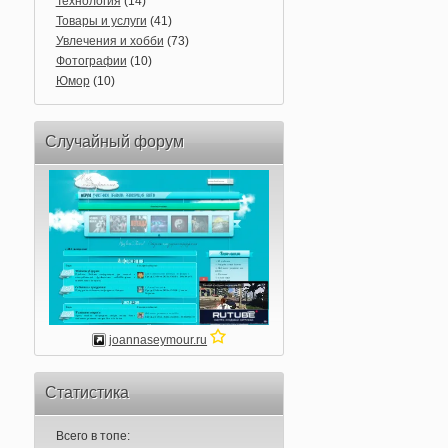
Технология
(14)
Товары и услуги
(41)
Увлечения и хобби
(73)
Фотографии
(10)
Юмор
(10)
Случайный форум
joannaseymour.ru
Статистика
Всего в топе: