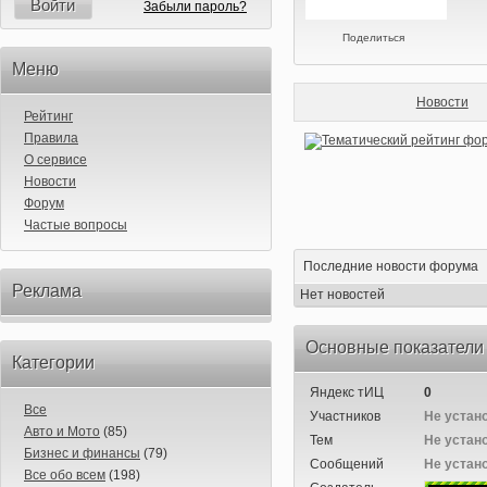
Войти
Забыли пароль?
Поделиться
Меню
Новости
Рейтинг
Правила
О сервисе
Новости
Форум
Частые вопросы
Последние новости форума
Реклама
Нет новостей
Основные показатели
Категории
Яндекс тИЦ
0
Все
Участников
Не устан
Авто и Мото
(85)
Тем
Не устан
Бизнес и финансы
(79)
Сообщений
Не устан
Все обо всем
(198)