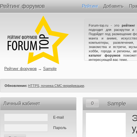
Рейтинг форумов
Рейтинг
Добавить
Пра
Forum-top.ru - это
рейтинг
подходит для раскрутки и 
Подойдет под размещение фо
манга и аниме, искусство
компьютеры, развлечения,
знакомства и встречи, музы
хобби, города и регионы, а
каталог форумов
поможет
интересующей вас теме.
Рейтинг форумов
→
Sample
Обновление:
HTTPS, починка СМС-верификации
.
0
Sample
Личный кабинет
Э
E-mail
у
Пароль