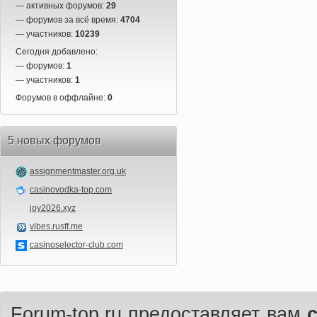
— активных форумов:
29
— форумов за всё время:
4704
— участников:
10239
Сегодня добавлено:
— форумов:
1
— участников:
1
Форумов в оффлайне:
0
5 новых форумов
assignmentmaster.org.uk
casinovodka-top.com
joy2026.xyz
vibes.rusff.me
casinoselector-club.com
Forum-top.ru предоставляет вам