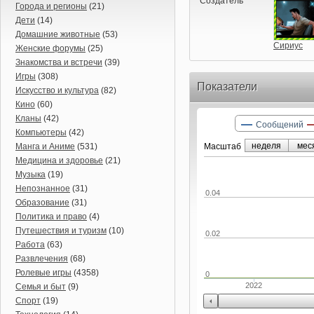
Создатель
Города и регионы
(21)
Дети
(14)
Домашние животные
(53)
Сириус
Женские форумы
(25)
Знакомства и встречи
(39)
Игры
(308)
Показатели
Искусство и культура
(82)
Кино
(60)
Кланы
(42)
Сообщений
Компьютеры
(42)
неделя
мес
Манга и Аниме
(531)
Маcштаб
Медицина и здоровье
(21)
Музыка
(19)
Непознанное
(31)
0.04
Образование
(31)
Политика и право
(4)
Путешествия и туризм
(10)
0.02
Работа
(63)
Развлечения
(68)
Ролевые игры
(4358)
0
2022
Семья и быт
(9)
Спорт
(19)