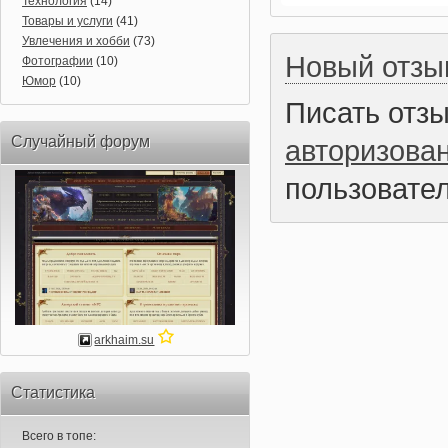
Технология
(14)
Товары и услуги
(41)
Увлечения и хобби
(73)
Новый отзы
Фотографии
(10)
Юмор
(10)
Писать отз
Случайный форум
авторизова
пользовател
arkhaim.su
Статистика
Всего в топе: