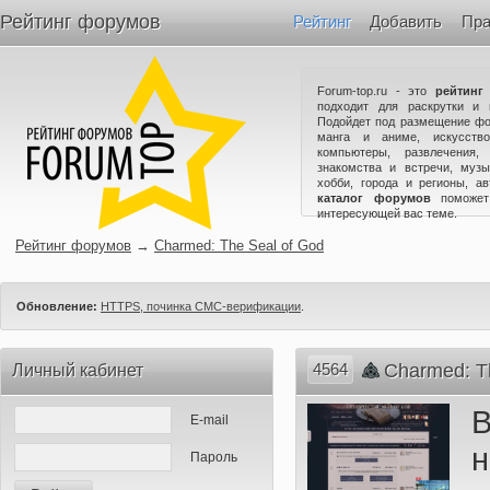
Рейтинг форумов
Рейтинг
Добавить
Пра
Forum-top.ru - это
рейтинг
подходит для раскрутки и 
Подойдет под размещение фо
манга и аниме, искусство
компьютеры, развлечения,
знакомства и встречи, музы
хобби, города и регионы, а
каталог форумов
поможет
интересующей вас теме.
Рейтинг форумов
→
Charmed: The Seal of God
Обновление:
HTTPS, починка СМС-верификации
.
4564
Charmed: T
Личный кабинет
E-mail
Пароль