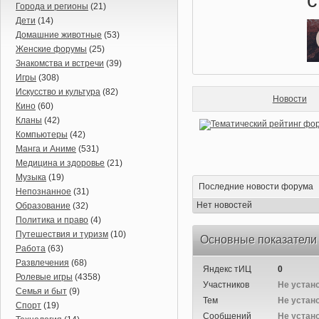
Города и регионы
(21)
Дети
(14)
Домашние животные
(53)
Женские форумы
(25)
Знакомства и встречи
(39)
Игры
(308)
Искусство и культура
(82)
Новости
Кино
(60)
Кланы
(42)
Компьютеры
(42)
Манга и Аниме
(531)
Медицина и здоровье
(21)
Музыка
(19)
Последние новости форума
Непознанное
(31)
Нет новостей
Образование
(32)
Политика и право
(4)
Путешествия и туризм
(10)
Основные показатели
Работа
(63)
Развлечения
(68)
Яндекс тИЦ
0
Ролевые игры
(4358)
Участников
Не устан
Семья и быт
(9)
Тем
Не устан
Спорт
(19)
Сообщений
Не устан