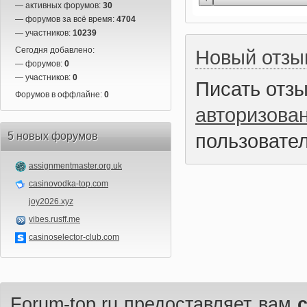
— активных форумов:
30
— форумов за всё время:
4704
— участников:
10239
Сегодня добавлено:
Новый отзы
— форумов:
0
— участников:
0
Писать отз
Форумов в оффлайне:
0
авторизова
пользовател
5 новых форумов
assignmentmaster.org.uk
casinovodka-top.com
joy2026.xyz
vibes.rusff.me
casinoselector-club.com
Forum-top.ru предоставляет вам