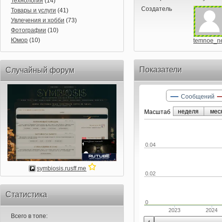
Технология
(14)
Создатель
Товары и услуги
(41)
Увлечения и хобби
(73)
Фотографии
(10)
Юмор
(10)
temnoe_n
Показатели
Случайный форум
Сообщений
неделя
мес
Маcштаб
0.04
symbiosis.rusff.me
0.02
Статистика
0
2023
2024
Всего в топе: