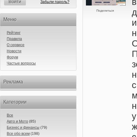
в
Войти
Забыли пароль?
Поделиться
Меню
и
н
Рейтинг
Правила
О сервисе
Новости
Форум
Частые вопросы
Реклама
с
м
Категории
Все
Авто и Мото
(85)
Бизнес и финансы
(79)
Все обо всем
(198)
с