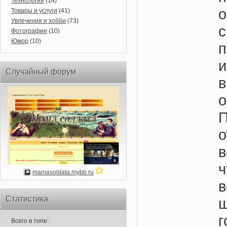
Технология
(14)
Товары и услуги
(41)
Увлечения и хобби
(73)
Фотографии
(10)
Юмор
(10)
Случайный форум
П
в
ч
mamasoldata.mybb.ru
в
Статистика
г
Всего в топе: