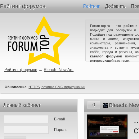
Рейтинг форумов
Рейтинг
Добавить
Пра
Forum-top.ru - это
рейтинг
подходит для раскрутки и 
Подойдет под размещение фо
манга и аниме, искусство
компьютеры, развлечения,
знакомства и встречи, музы
хобби, города и регионы, а
каталог форумов
поможет
интересующей вас теме.
Рейтинг форумов
→
Bleach: New Arc
Обновление:
HTTPS, починка СМС-верификации
.
0
Bleach: New
Личный кабинет
.
E-mail
с
Пароль