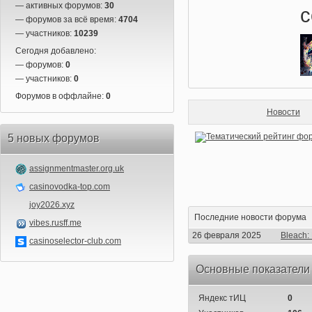
— активных форумов:
30
с
— форумов за всё время:
4704
— участников:
10239
Сегодня добавлено:
— форумов:
0
— участников:
0
Форумов в оффлайне:
0
Новости
5 новых форумов
assignmentmaster.org.uk
casinovodka-top.com
joy2026.xyz
Последние новости форума
vibes.rusff.me
26 февраля 2025
Bleach:
casinoselector-club.com
Основные показатели
Яндекс тИЦ
0