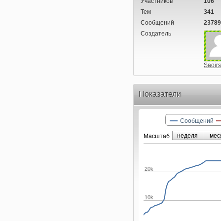
Участников
106
Тем
341
Сообщений
23789
Создатель
Saoir
Показатели
Сообщений
неделя
мес
Маcштаб
20k
10k