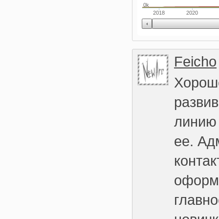
0k
2018
2020
Feicho
Хороше
развив
линию 
ее. Ад
контак
оформл
главно